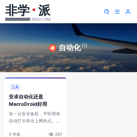
[1]
自动化
工具
安卓自动化还是
MacroDroid好用
有一台安卓备机，平时用来
自动打卡和当上网热点。因
为要用到自动化操作，所以
5 年前
297
曾经用过Tasker和