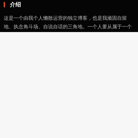
介绍
这是一个由我个人懒散运营的独立博客，也是我顽固自留
地、执念角斗场、自说自话的三角地。一个人要从属于一个
派别（或将自己分为某类），则必然与其偏见和痼习为伍。
不属于、不依附，无奈时安守愚钝，躬耕自省。这有用的东
西不多，就当交个朋友。
页面
留言
友情链接
评论者动态
功能
作者页
管理页