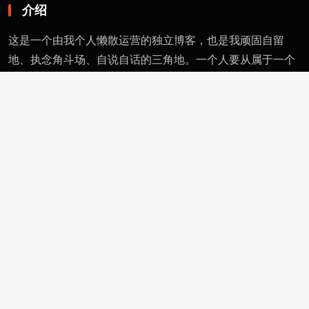
介绍
这是一个由我个人懒散运营的独立博客，也是我顽固自留
地、执念角斗场、自说自话的三角地。一个人要从属于一个
派别（或将自己分为某类），则必然与其偏见和痼习为伍。
不属于、不依附，无奈时安守愚钝，躬耕自省。这有用的东
西不多，就当交个朋友。
页面
留言
友情链接
评论者动态
功能
作者页
管理页