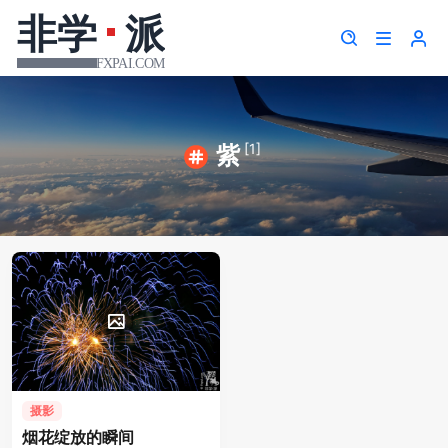
[1]
紫
摄影
烟花绽放的瞬间