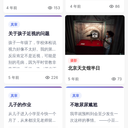
子以后，越容易迷惘和不知
4 年前
86
4 年前
153
所措。 我八岁的 ...
真章
关于孩子近视的问题
孩子一年级了，学校体检说
视力好像不太好。我的第一
反应肯定不是近视，可能是
摄影
别的毛病，因为平时管教非
北京天文馆半日
常严格，手机、iPad基本不
会超过5分钟。赶紧去医院
5 年前
226
5 年前
73
检查，结果还 ...
真章
真章
儿子的作业
不敢尿尿尴尬
从儿子进入小学至今快一个
我早就预料到会至少发生一
月了，从来都没见老师留过
次这样的事情。 ——小豆包
作业。虽然，我一直秉持着
初入小学难免紧张，再加上