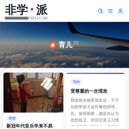
[7]
育儿
写作
受尊重的一次理发
我曾跟未婚育朋友说，千万
别把带孩子这件事想得理想
化。据我观察，越是自认为
呓语
思想前卫、对旧式育儿习惯
新冠年代音乐学来不易
方法不屑一顾的人，有了孩