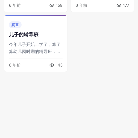
6 年前
158
6 年前
177
理性带娃，绝不逼迫的家庭
生性胆小，而且在幼儿园就
管理措施，但是，一想到孩
有前科的情况下，尿裤子这
子上的小学不是“牛校”，不
种事几乎是一定要发生的
真章
免也会为未来担 ...
—— 但是，我想 ...
儿子的辅导班
今年儿子开始上学了，算了
算幼儿园时期的辅导班，大
概每年有四五万花费。请教
6 年前
143
了一下同事，上小学以后每
年大约伍万元费用是很正常
的。 今年由于疫情的影响，
我这里反而没有 ...