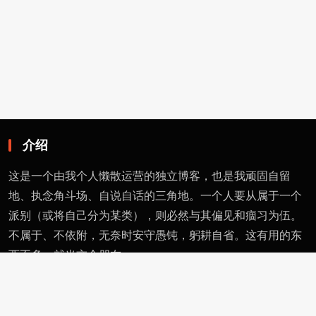
介绍
这是一个由我个人懒散运营的独立博客，也是我顽固自留
地、执念角斗场、自说自话的三角地。一个人要从属于一个
派别（或将自己分为某类），则必然与其偏见和痼习为伍。
不属于、不依附，无奈时安守愚钝，躬耕自省。这有用的东
西不多，就当交个朋友。