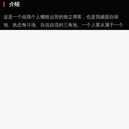
介绍
这是一个由我个人懒散运营的独立博客，也是我顽固自留
地、执念角斗场、自说自话的三角地。一个人要从属于一个
派别（或将自己分为某类），则必然与其偏见和痼习为伍。
不属于、不依附，无奈时安守愚钝，躬耕自省。这有用的东
西不多，就当交个朋友。
页面
留言
友情链接
评论者动态
功能
作者页
管理页