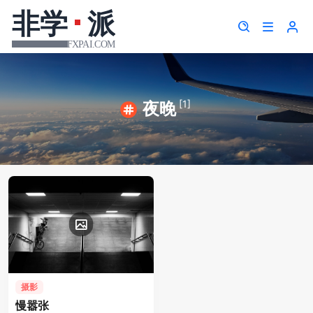
[1]
夜晚
摄影
慢嚣张