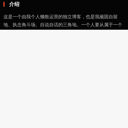
介绍
这是一个由我个人懒散运营的独立博客，也是我顽固自留
地、执念角斗场、自说自话的三角地。一个人要从属于一个
派别（或将自己分为某类），则必然与其偏见和痼习为伍。
不属于、不依附，无奈时安守愚钝，躬耕自省。这有用的东
西不多，就当交个朋友。
页面
留言
友情链接
评论者动态
功能
作者页
管理页