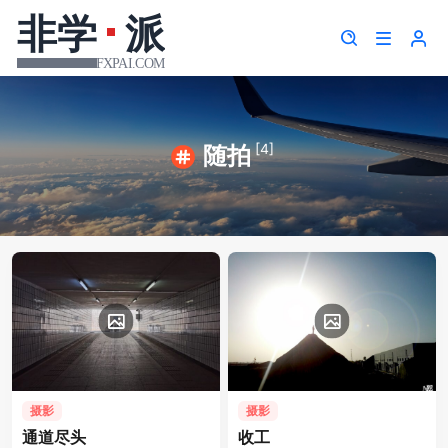
[4]
随拍
摄影
摄影
通道尽头
收工