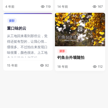
4 年前
119
14 年前
167
摄影
重口味的云
从工地回来看到那些云，觉
得还挺有型的，让我心情舒
缓很多。不过拍出来发现口
摄影
味很重，颜色很浓。上工地
钓鱼台外墙随拍
拿卡片机的人伤不起。 ...
15 年前
92
18 年前
112