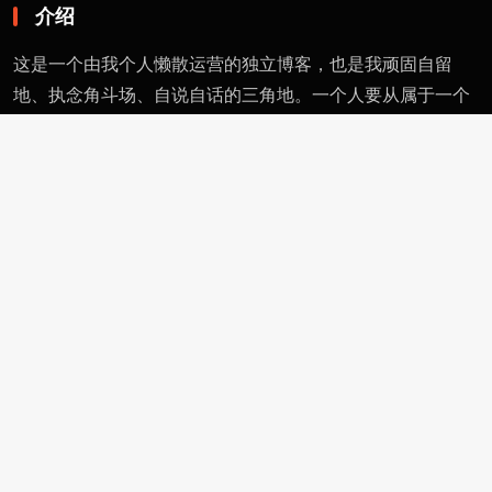
介绍
这是一个由我个人懒散运营的独立博客，也是我顽固自留
地、执念角斗场、自说自话的三角地。一个人要从属于一个
派别（或将自己分为某类），则必然与其偏见和痼习为伍。
不属于、不依附，无奈时安守愚钝，躬耕自省。这有用的东
西不多，就当交个朋友。
页面
留言
友情链接
评论者动态
功能
作者页
管理页