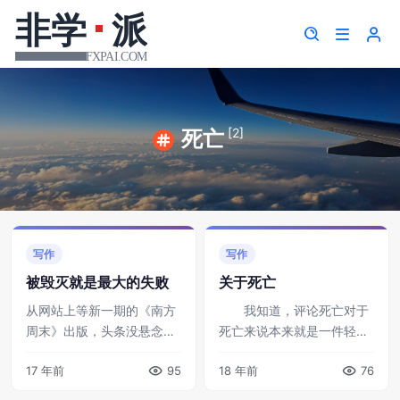
[2]
死亡
写作
写作
被毁灭就是最大的失败
关于死亡
从网站上等新一期的《南方
我知道，评论死亡对于
周末》出版，头条没悬念
死亡来说本来就是一件轻蔑
——《自杀女研究生杨元
的事。试图思考死亡的人最
17 年前
95
18 年前
76
元：她的路为何越走越
终会发现，思考死亡比思考
窄》。自从看到天涯上的那
生存更加艰苦，更加无力。