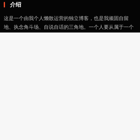
介绍
这是一个由我个人懒散运营的独立博客，也是我顽固自留
地、执念角斗场、自说自话的三角地。一个人要从属于一个
派别（或将自己分为某类），则必然与其偏见和痼习为伍。
不属于、不依附，无奈时安守愚钝，躬耕自省。这有用的东
西不多，就当交个朋友。
页面
留言
友情链接
评论者动态
功能
作者页
管理页