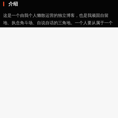
介绍
这是一个由我个人懒散运营的独立博客，也是我顽固自留
地、执念角斗场、自说自话的三角地。一个人要从属于一个
派别（或将自己分为某类），则必然与其偏见和痼习为伍。
不属于、不依附，无奈时安守愚钝，躬耕自省。这有用的东
西不多，就当交个朋友。
页面
留言
友情链接
评论者动态
功能
作者页
管理页