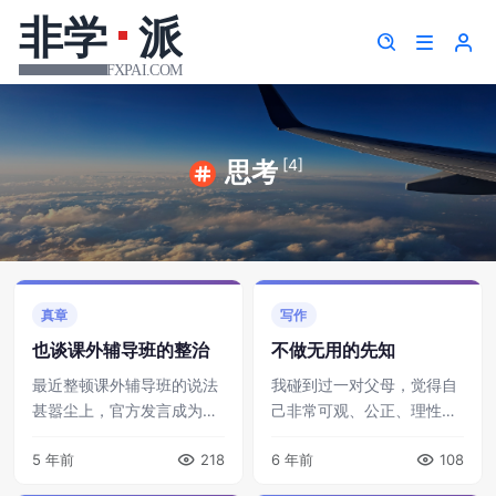
[4]
思考
真章
写作
也谈课外辅导班的整治
不做无用的先知
最近整顿课外辅导班的说法
我碰到过一对父母，觉得自
甚嚣尘上，官方发言成为大
己非常可观、公正、理性，
家热议的对象。有人认为这
言之凿凿当着孩子的面说，
5 年前
218
6 年前
108
是阻断阶级跃升渠道的阴
反正你资质一般，清华北大
谋，我觉得有点阴谋论了。
终归是考不上的，那么拼干