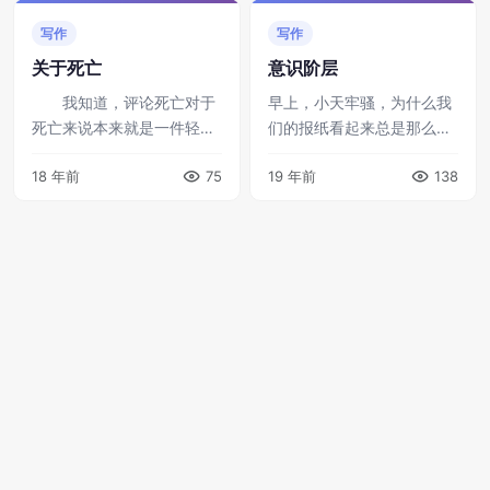
莫说未来实现阶级跃升的是
嘛，不如轻松快乐一些。 我
写作
写作
否主要靠学业，就算 ...
听了觉得挺别扭 ...
关于死亡
意识阶层
我知道，评论死亡对于
早上，小天牢骚，为什么我
死亡来说本来就是一件轻蔑
们的报纸看起来总是那么一
的事。试图思考死亡的人最
片大好？看南方周末就觉得
18 年前
75
19 年前
138
终会发现，思考死亡比思考
这个世界简直活不了。我
生存更加艰苦，更加无力。
说，你为什么总是把世界想
我很欣赏一位哲学家的
的那么黑暗？这个世界本来
话：“最可怕的 ...
就一片大好。他笑了 ...