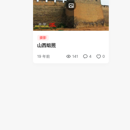
摄影
山西组照
19 年前
141
4
0