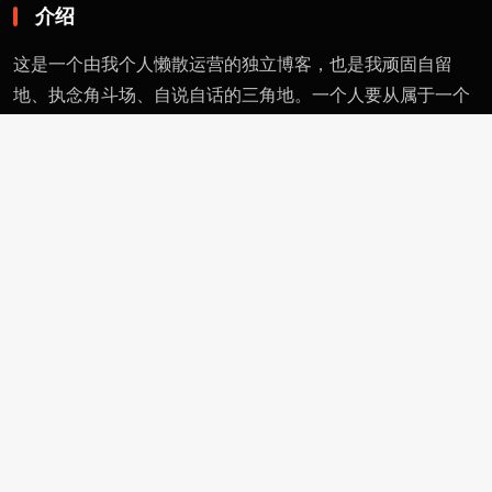
介绍
这是一个由我个人懒散运营的独立博客，也是我顽固自留
地、执念角斗场、自说自话的三角地。一个人要从属于一个
派别（或将自己分为某类），则必然与其偏见和痼习为伍。
不属于、不依附，无奈时安守愚钝，躬耕自省。这有用的东
西不多，就当交个朋友。
页面
留言
友情链接
评论者动态
功能
作者页
管理页