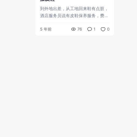
到外地出差，从工地回来鞋有点脏，
酒店服务员说有皮鞋保养服务，费用
10元。我觉得还合理。 现在，我正
5 年前
76
1
0
看着磨砂面皮鞋被磨成了光溜溜的样
子而发呆中…… ...