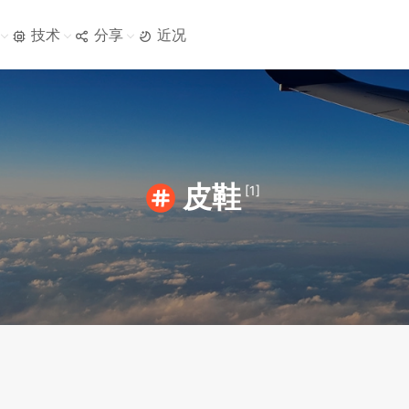
技术
分享
近况
皮鞋
[1]