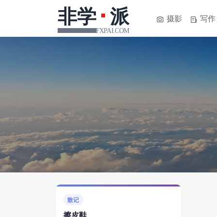
摄影
写作
散记
擦皮鞋