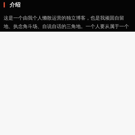
介绍
这是一个由我个人懒散运营的独立博客，也是我顽固自留
地、执念角斗场、自说自话的三角地。一个人要从属于一个
派别（或将自己分为某类），则必然与其偏见和痼习为伍。
不属于、不依附，无奈时安守愚钝，躬耕自省。这有用的东
西不多，就当交个朋友。
页面
留言
友情链接
评论者动态
功能
作者页
管理页