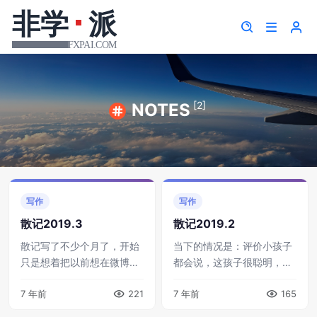
[2]
NOTES
写作
写作
散记2019.3
散记2019.2
散记写了不少个月了，开始
当下的情况是：评价小孩子
只是想着把以前想在微博写
都会说，这孩子很聪明，就
的一些乱七八糟的想法汇总
是不把功夫用在学习上；老
7 年前
221
7 年前
165
到这里，免得被删的太厉
人都自谦说，脑子不行了，
害，断断续续也算是坚持下
老年痴呆先兆。我倒是发