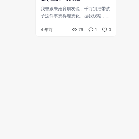
我曾跟未婚育朋友说，千万别把带孩
子这件事想得理想化。据我观察，越
是自认为思想前卫、对旧式育儿习惯
4 年前
79
1
0
方法不屑一顾的人，有了孩子以后，
越容易迷惘和不知所措。 我八岁的
...