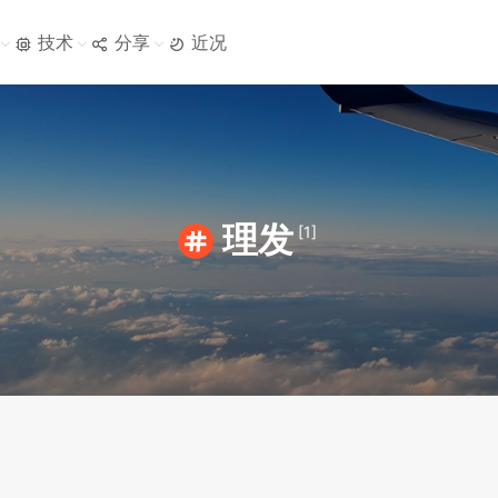
技术
分享
近况
理发
[1]