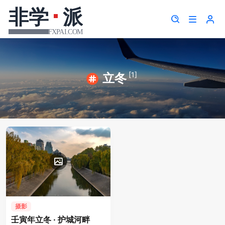
[1]
立冬
摄影
壬寅年立冬 · 护城河畔