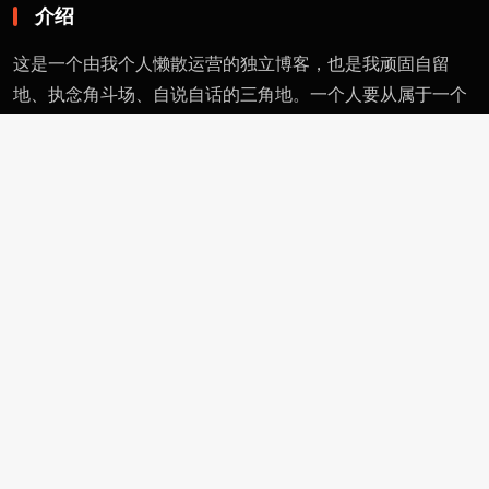
介绍
这是一个由我个人懒散运营的独立博客，也是我顽固自留
地、执念角斗场、自说自话的三角地。一个人要从属于一个
派别（或将自己分为某类），则必然与其偏见和痼习为伍。
不属于、不依附，无奈时安守愚钝，躬耕自省。这有用的东
西不多，就当交个朋友。
页面
留言
友情链接
评论者动态
功能
作者页
管理页