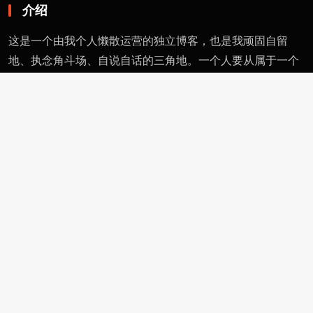
介绍
这是一个由我个人懒散运营的独立博客，也是我顽固自留
地、执念角斗场、自说自话的三角地。一个人要从属于一个
派别（或将自己分为某类），则必然与其偏见和痼习为伍。
不属于、不依附，无奈时安守愚钝，躬耕自省。这有用的东
西不多，就当交个朋友。
页面
留言
友情链接
评论者动态
功能
作者页
管理页