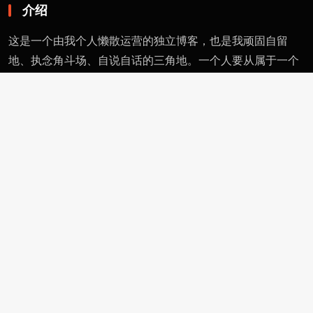
介绍
这是一个由我个人懒散运营的独立博客，也是我顽固自留
地、执念角斗场、自说自话的三角地。一个人要从属于一个
派别（或将自己分为某类），则必然与其偏见和痼习为伍。
不属于、不依附，无奈时安守愚钝，躬耕自省。这有用的东
西不多，就当交个朋友。
页面
留言
友情链接
评论者动态
功能
作者页
管理页