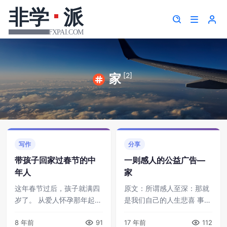
[2]
家
写作
分享
带孩子回家过春节的中
一则感人的公益广告—
年人
家
这年春节过后，孩子就满四
原文：所谓感人至深：那就
岁了。 从爱人怀孕那年起，
是我们自己的人生悲喜 事实
我们就不回老家过年了，直
上，这是一支鼓励结婚的公
8 年前
91
17 年前
112
到今年我们已经在北京度过
益广告。广告主是新加坡的