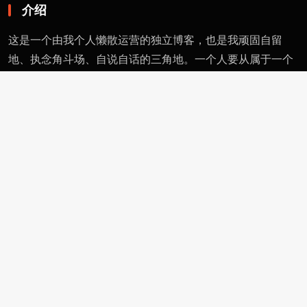
介绍
这是一个由我个人懒散运营的独立博客，也是我顽固自留
地、执念角斗场、自说自话的三角地。一个人要从属于一个
派别（或将自己分为某类），则必然与其偏见和痼习为伍。
不属于、不依附，无奈时安守愚钝，躬耕自省。这有用的东
西不多，就当交个朋友。
页面
留言
友情链接
评论者动态
功能
作者页
管理页