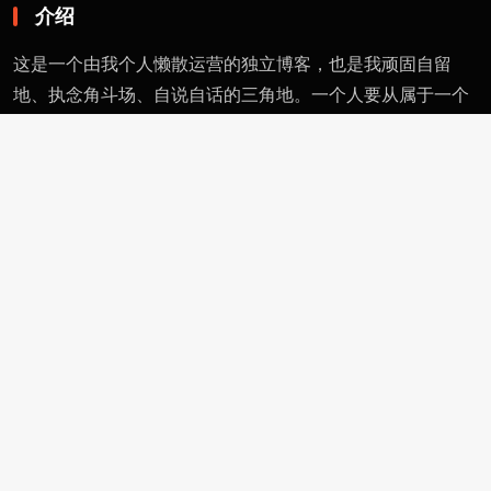
介绍
这是一个由我个人懒散运营的独立博客，也是我顽固自留
地、执念角斗场、自说自话的三角地。一个人要从属于一个
派别（或将自己分为某类），则必然与其偏见和痼习为伍。
不属于、不依附，无奈时安守愚钝，躬耕自省。这有用的东
西不多，就当交个朋友。
页面
留言
友情链接
评论者动态
功能
作者页
管理页