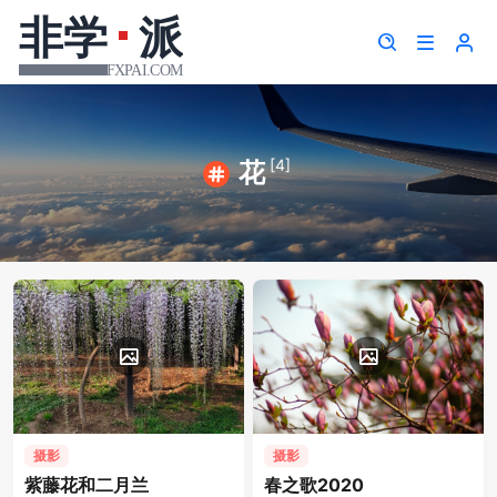
[4]
花
摄影
摄影
紫藤花和二月兰
春之歌2020