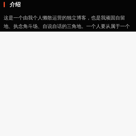
介绍
这是一个由我个人懒散运营的独立博客，也是我顽固自留
地、执念角斗场、自说自话的三角地。一个人要从属于一个
派别（或将自己分为某类），则必然与其偏见和痼习为伍。
不属于、不依附，无奈时安守愚钝，躬耕自省。这有用的东
西不多，就当交个朋友。
页面
留言
友情链接
评论者动态
功能
作者页
管理页