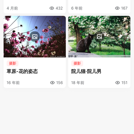
4 月前
432
6 年前
167
摄影
摄影
草原-花的姿态
院儿猫·院儿男
16 年前
156
18 年前
151