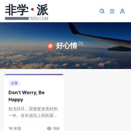
[1]
好心情
分享
Don’t Worry, Be
Happy
枕戈待旦，迎接更加美好的
一年。在长假后上班的第一
天，不免会有些不适应，这
16 年前
164
时可以抽空听首小曲，自我