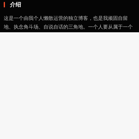
介绍
这是一个由我个人懒散运营的独立博客，也是我顽固自留
地、执念角斗场、自说自话的三角地。一个人要从属于一个
派别（或将自己分为某类），则必然与其偏见和痼习为伍。
不属于、不依附，无奈时安守愚钝，躬耕自省。这有用的东
西不多，就当交个朋友。
页面
留言
友情链接
评论者动态
功能
作者页
管理页