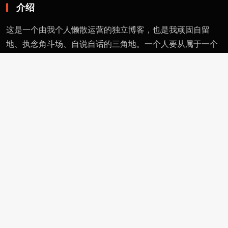
介绍
这是一个由我个人懒散运营的独立博客，也是我顽固自留
地、执念角斗场、自说自话的三角地。一个人要从属于一个
派别（或将自己分为某类），则必然与其偏见和痼习为伍。
不属于、不依附，无奈时安守愚钝，躬耕自省。这有用的东
西不多，就当交个朋友。
页面
留言
友情链接
评论者动态
功能
作者页
管理页