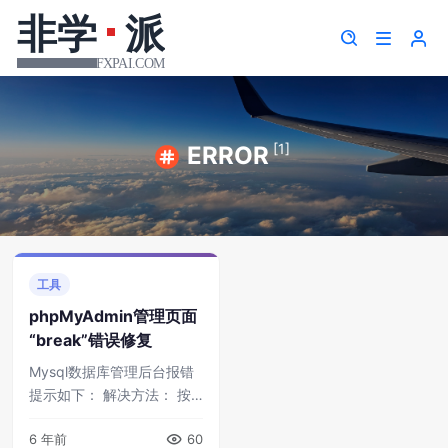
[1]
ERROR
工具
phpMyAdmin管理页面
“break”错误修复
Mysql数据库管理后台报错
提示如下： 解决方法： 按
照提示按图索骥就行了。 服
6 年前
60
务器上定位phpmyadmin目