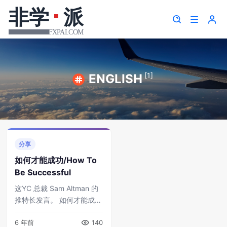
[1]
ENGLISH
分享
如何才能成功/How To
Be Successful
这YC 总裁 Sam Altman 的
推特长发言。 如何才能成功
（关于职业生涯的Twitter长
6 年前
140
发言版） How To Be