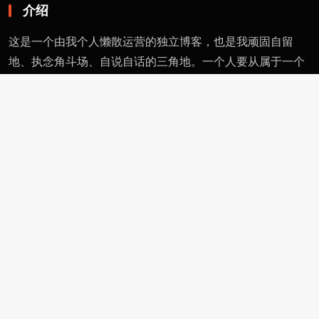
介绍
这是一个由我个人懒散运营的独立博客，也是我顽固自留
地、执念角斗场、自说自话的三角地。一个人要从属于一个
派别（或将自己分为某类），则必然与其偏见和痼习为伍。
不属于、不依附，无奈时安守愚钝，躬耕自省。这有用的东
西不多，就当交个朋友。
页面
留言
友情链接
评论者动态
功能
作者页
管理页