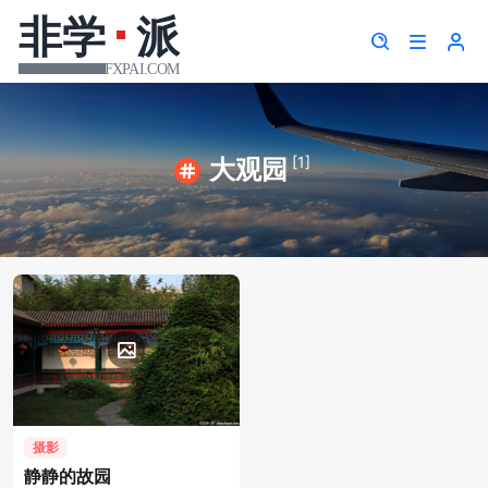
[1]
大观园
摄影
静静的故园