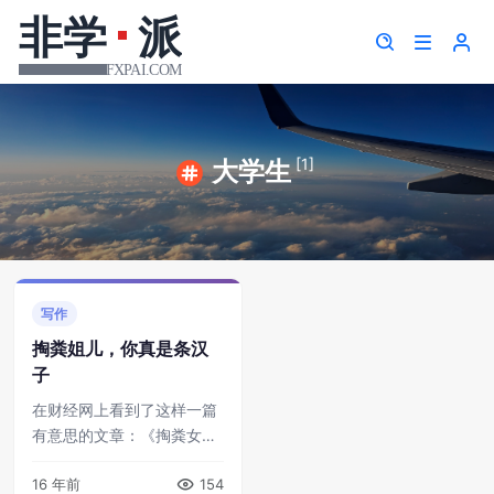
[1]
大学生
写作
掏粪姐儿，你真是条汉
子
在财经网上看到了这样一篇
有意思的文章：《掏粪女大
学生的自白》。其实，大学
16 年前
154
生选择当掏粪工这种行为不