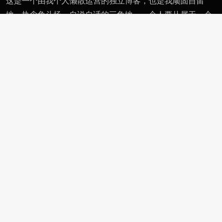
这是一个由我个人懒散运营的独立博客，也是我顽固自留
地、执念角斗场、自说自话的三角地。一个人要从属于一个
派别（或将自己分为某类），则必然与其偏见和痼习为伍。
不属于、不依附，无奈时安守愚钝，躬耕自省。这有用的东
西不多，就当交个朋友。
页面
留言
友情链接
评论者动态
功能
作者页
管理页
Copyright © 2007-2026
非学·派'
. Designed by
nicetheme
& Fixed by
fxpai
.
京ICP备19012103号-2