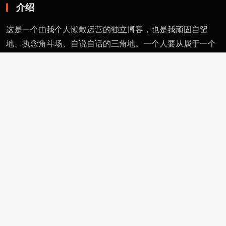
介绍
这是一个由我个人懒散运营的独立博客，也是我顽固自留
地、执念角斗场、自说自话的三角地。一个人要从属于一个
派别（或将自己分为某类），则必然与其偏见和痼习为伍。
不属于、不依附，无奈时安守愚钝，躬耕自省。这有用的东
西不多，就当交个朋友。
页面
留言
友情链接
评论者动态
功能
作者页
管理页