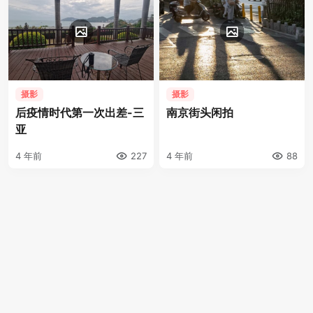
摄影
摄影
后疫情时代第一次出差-三
南京街头闲拍
亚
4 年前
227
4 年前
88