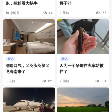
跑，嗦粉看大蜗牛
椰子汁
19 小时前
44
2 天前
155
散记
散记
刚喘口气，又闷头闷脑又
因为一个吊饰在火车站被
飞海南来了
拦了
3 天前
121
2 周前
504