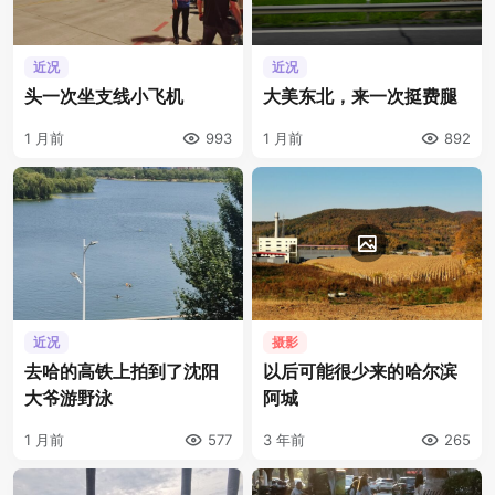
近况
近况
头一次坐支线小飞机
大美东北，来一次挺费腿
1 月前
993
1 月前
892
近况
摄影
去哈的高铁上拍到了沈阳
以后可能很少来的哈尔滨
大爷游野泳
阿城
1 月前
577
3 年前
265