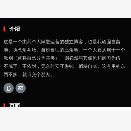
介绍
这是一个由我个人懒散运营的独立博客，也是我顽固自留
地、执念角斗场、自说自话的三角地。一个人要从属于一个
派别（或将自己分为某类），则必然与其偏见和痼习为伍。
不属于、不依附，无奈时安守愚钝，躬耕自省。这有用的东
西不多，就当交个朋友。
页面
留言
友情链接
评论者动态