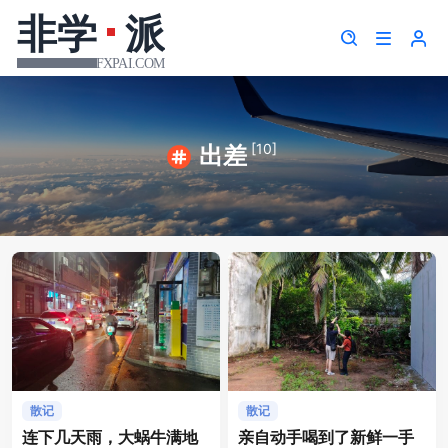
[10]
出差
散记
散记
连下几天雨，大蜗牛满地
亲自动手喝到了新鲜一手