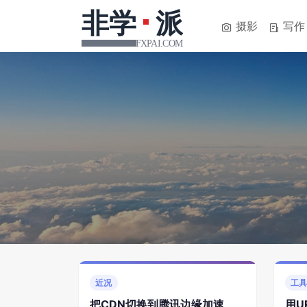
摄影
写作
近况
工
把CDN切换到腾讯边缘加速
用U