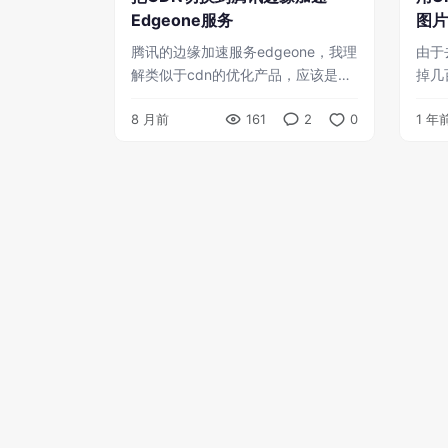
Edgeone服务
图片
腾讯的边缘加速服务edgeone，我理
由于
解类似于cdn的优化产品，应该是对
掉几
标全球云平台cloudfare加速服务。
取了
8 月前
161
2
0
1 年
其实之前我被恶意刷流量的时候，
流量
edgeone已经 ...
暂时