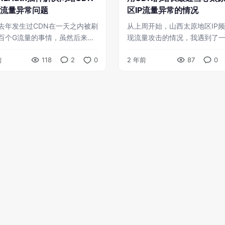
流量异常问题
区IP流量异常的情况
去年发生过CDN在一天之内被刷
从上周开始，山西太原地区IP
百个G流量的事情，虽然后来采
现流量攻击的情况，我遇到了
拉黑IP、设置CDN防盗链、设置
片一天之内被刷掉100多个G的
前
118
2
0
2 年前
87
0
封顶、QPS限制和封顶的措施，
象。在后台查看数据后，已经
控制住了流量（并没有 ...
的图片删除掉了，但是仍然损失了 