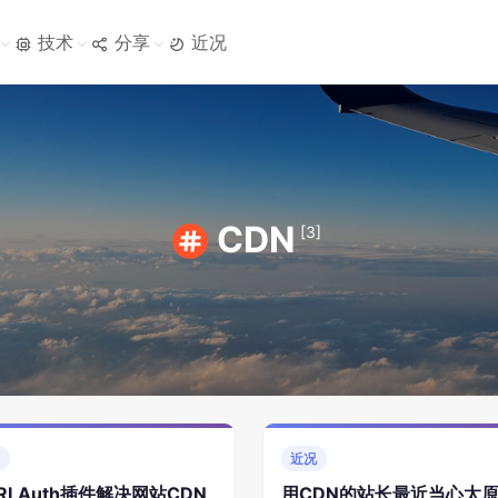
技术
分享
近况
CDN
[3]
具
近况
RLAuth插件解决网站CDN
用CDN的站长最近当心太