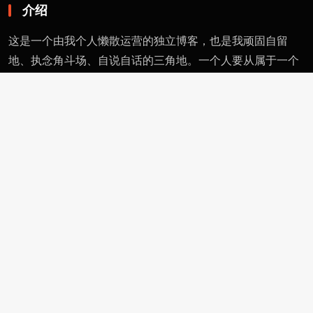
介绍
这是一个由我个人懒散运营的独立博客，也是我顽固自留
地、执念角斗场、自说自话的三角地。一个人要从属于一个
派别（或将自己分为某类），则必然与其偏见和痼习为伍。
不属于、不依附，无奈时安守愚钝，躬耕自省。这有用的东
西不多，就当交个朋友。
页面
留言
友情链接
评论者动态
功能
作者页
管理页