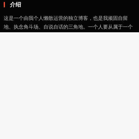
介绍
这是一个由我个人懒散运营的独立博客，也是我顽固自留
地、执念角斗场、自说自话的三角地。一个人要从属于一个
派别（或将自己分为某类），则必然与其偏见和痼习为伍。
不属于、不依附，无奈时安守愚钝，躬耕自省。这有用的东
西不多，就当交个朋友。
页面
留言
友情链接
评论者动态
功能
作者页
管理页