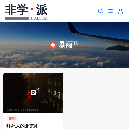
[1]
暴雨
摄影
吓死人的北京雨