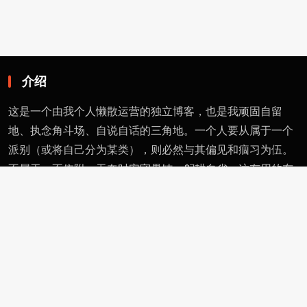
介绍
这是一个由我个人懒散运营的独立博客，也是我顽固自留
地、执念角斗场、自说自话的三角地。一个人要从属于一个
派别（或将自己分为某类），则必然与其偏见和痼习为伍。
不属于、不依附，无奈时安守愚钝，躬耕自省。这有用的东
西不多，就当交个朋友。
页面
留言
友情链接
评论者动态