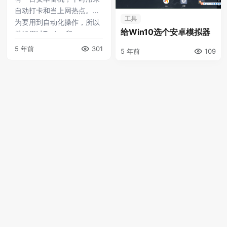
自动打卡和当上网热点。因
工具
为要用到自动化操作，所以
给Win10选个安卓模拟器
曾经用过Tasker和
MacroDroid两款App。
5 年前
301
5 年前
109
Tasker大名鼎鼎，但是经过
我 ...