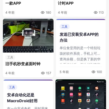
一款APP
计时APP
4 年前
180
4 年前
113
工具
发送已安装安卓APP的
办法
单位食堂用的是一个特别垃
圾的软件系统，手机上可以
工具
查询余额，但是换了新的华
旧手机秒变桌面时钟
为手机以后，无法找到安装
包，问同事和管理人员都没
5 年前
100
4 年前
157
有办法。网上下载的1.1.4版
本提示SD ...
工具
安卓自动化还是
MacroDroid好用
有一台安卓备机，平时用来