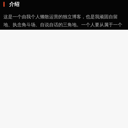
介绍
这是一个由我个人懒散运营的独立博客，也是我顽固自留
地、执念角斗场、自说自话的三角地。一个人要从属于一个
派别（或将自己分为某类），则必然与其偏见和痼习为伍。
不属于、不依附，无奈时安守愚钝，躬耕自省。这有用的东
西不多，就当交个朋友。
页面
留言
友情链接
评论者动态
功能
作者页
管理页