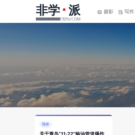
摄影
写作
写作
关于青岛“11·22”输油管道爆炸