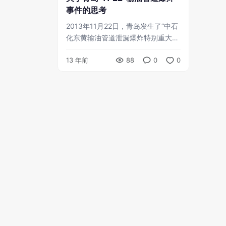
事件的思考
2013年11月22日，青岛发生了“中石
化东黄输油管道泄漏爆炸特别重大事
故”，举世震惊。截至11月25日，死
13 年前
88
0
0
亡人数已达到55人，另有9人失踪、
136人受伤。事故 ...