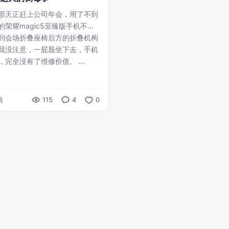
那天正赶上公司年会，用了不到
的荣耀magic5至臻版手机不小
到会场折叠座椅后方的折叠机构
我没注意，一屁股坐下去，手机
稀碎，完全没有了维修价值。 ...
前
115
4
0