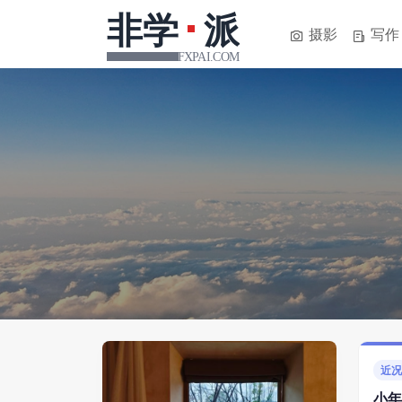
摄影
写作
近
小年