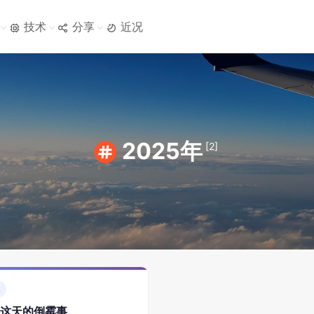
技术
分享
近况
2025年
[2]
况
这天的倒霉事