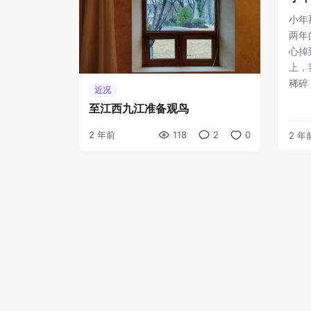
小年
两年
心掉
上，
近况
至江西九江准备观鸟
2 年前
118
2
0
2 年