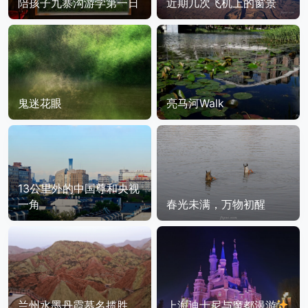
陪孩子九寨沟游学第一日
近期几次飞机上的窗景
鬼迷花眼
亮马河Walk
13公里外的中国尊和央视
一角
春光未满，万物初醒
兰州水墨丹霞慕名揽胜
上海迪士尼与魔都漫游