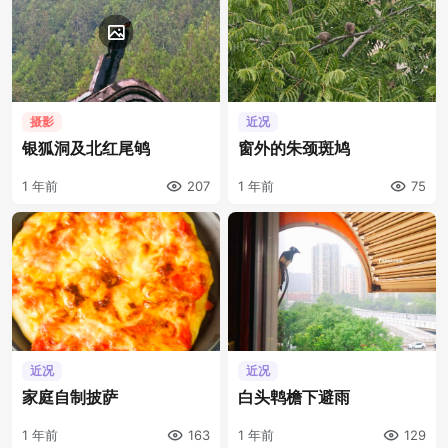
摄影
近况
银狐洞及北红尾鸲
窗外的朱颈斑鸠
1 年前
207
1 年前
75
近况
近况
家庭自制披萨
白头鹎檐下避雨
1 年前
163
1 年前
129