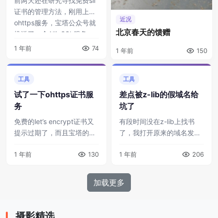
前两天还在研究寻找免费sll
证书的管理方法，刚用上了
近况
ohttps服务，宝塔公众号就
北京春天的馈赠
推送了一个AllinSSL服务，
看了一眼，这不就是干这个
1 年前
74
1 年前
150
用的吗。而且是开源的， ...
工具
工具
试了一下ohttps证书服
差点被z-lib的假域名给
务
坑了
免费的let’s encrypt证书又
有段时间没在z-lib上找书
提示过期了，而且宝塔的那
了，我打开原来的域名发现
个自动续期不管用，我的网
已经被fbi干掉了。顺手到邮
1 年前
130
1 年前
206
站证书配置流程又比较长
箱里去找邮件，发现还真有
——之前也吐槽过这个事。
一封z-lib的邮件被我忽略
最近网上闲逛的时 ...
了，顺着链接打开、登录，
加载更多
发现 ...
摄影精选