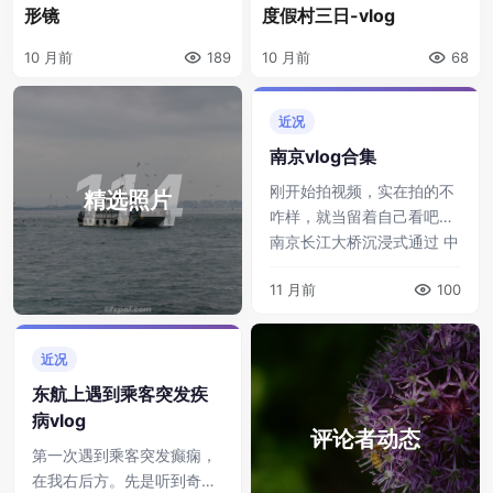
形镜
度假村三日-vlog
10 月前
189
10 月前
68
近况
南京vlog合集
114
刚开始拍视频，实在拍的不
精选照片
咋样，就当留着自己看吧。
南京长江大桥沉浸式通过 中
山码头渡轮，2元一张门票
11 月前
100
浦口火车站旧址，朱自清
《背影》发生地 南京总统府
正门 总统 ...
近况
东航上遇到乘客突发疾
病vlog
评论者动态
第一次遇到乘客突发癫痫，
在我右后方。先是听到奇怪