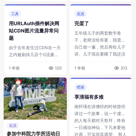
工具
近况
用URLAuth插件解决网
完蛋了
站CDN图片流量异常问
五年级儿子的两套数学卷
题
子，老师没给答案，我需要
自己做一遍，然后再给儿子
由于去年发生过CDN在一天
讲。儿子现在要睡了我还没
之内被刷掉几百个G流量的
做完…… ...
事情，虽然后来采取了拉黑
1 年前
120
1 年前
313
IP、设置CDN防盗链、设置
流量封顶、QPS限制和封顶
的措施，暂时控制住了流量
呓语
（并没有 ...
享清福有多难
南怀瑾在讲佛经的时候曾经
讲过一个故事，说一个虔诚
的人每天都对天祭拜，终有
近况
一日感动神仙，下凡来要他
参加中科院力学所活动日
许愿，可实现其愿望。 那人