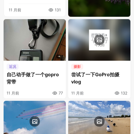
的声音，往后看去后面的男
11 月前
131
生已经按下服务按钮，乘务
员紧急赶到进行人中按压。
机上有医生过来指导，让把
衣服扒开透气，同 ...
近况
摄影
自己动手做了一个gopro
尝试了一下GoPro拍摄
背带
vlog
11 月前
77
11 月前
132