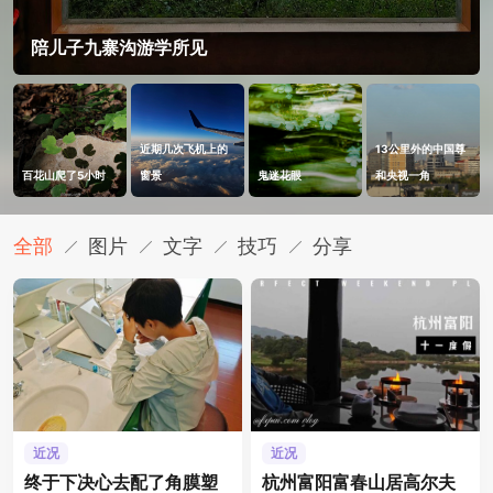
陪儿子九寨沟游学所见
近期几次飞机上的
13公里外的中国尊
百花山爬了5小时
窗景
鬼迷花眼
和央视一角
全部
图片
文字
技巧
分享
近况
近况
终于下决心去配了角膜塑
杭州富阳富春山居高尔夫