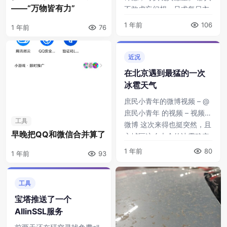
——“万物皆有力”
不敢虚妄幻想，只求每日衣
食无忧，身体健 ...
1 年前
106
1 年前
76
近况
在北京遇到最猛的一次
冰雹天气
庶民小青年的微博视频 – @
庶民小青年 的视频 – 视频 –
工具
微博 这次来得也挺突然，且
早晚把QQ和微信合并算了
主城区这么大个的冰雹确实
不常见。 住 ...
1 年前
80
1 年前
93
工具
宝塔推送了一个
AllinSSL服务