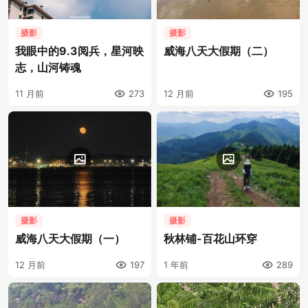
摄影
摄影
我眼中的9.3阅兵，星河映
威海八天大假期（二）
志，山河铸魂
11 月前
273
12 月前
195
摄影
摄影
威海八天大假期（一）
秋林铺-百花山环穿
12 月前
197
1 年前
289