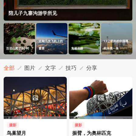
陪儿子九寨沟游学所见
近期几次飞机上的
13公里外的中国尊
百花山爬了5小时
窗景
鬼迷花眼
和央视一角
全部
图片
文字
技巧
分享
摄影
摄影
鸟巢望月
振臂，为奥林匹克