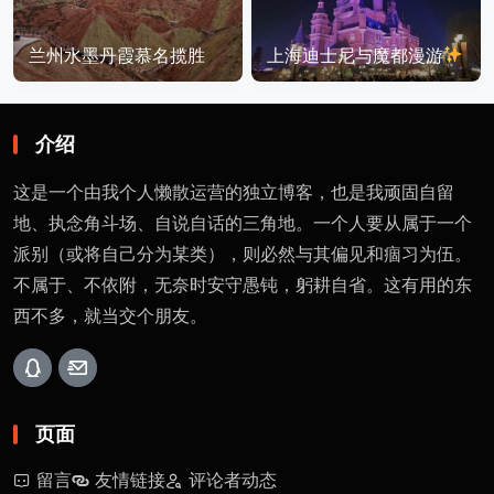
兰州水墨丹霞慕名揽胜
上海迪士尼与魔都漫游
介绍
这是一个由我个人懒散运营的独立博客，也是我顽固自留
地、执念角斗场、自说自话的三角地。一个人要从属于一个
派别（或将自己分为某类），则必然与其偏见和痼习为伍。
不属于、不依附，无奈时安守愚钝，躬耕自省。这有用的东
西不多，就当交个朋友。
页面
留言
友情链接
评论者动态