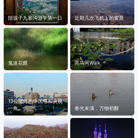
陪孩子九寨沟游学第一日
近期几次飞机上的窗景
鬼迷花眼
亮马河Walk
13公里外的中国尊和央视
一角
春光未满，万物初醒