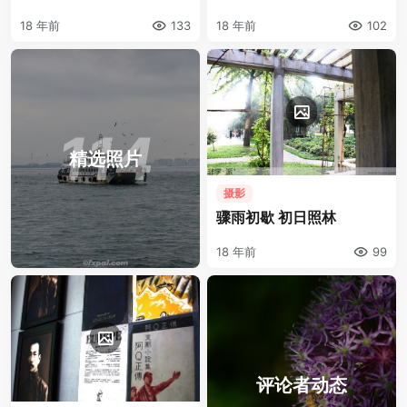
18 年前
133
18 年前
102
114
精选照片
摄影
骤雨初歇 初日照林
18 年前
99
评论者动态