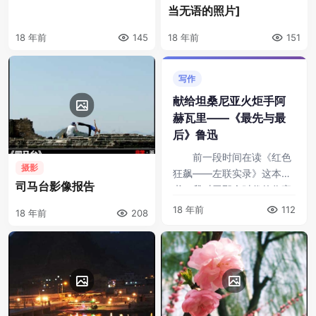
当无语的照片]
18 年前
145
18 年前
151
写作
献给坦桑尼亚火炬手阿
赫瓦里——《最先与最
后》鲁迅
前一段时间在读《红色
摄影
狂飙——左联实录》这本
司马台影像报告
书，我对于那个时代的作家
有着特殊的敬佩。那种忧国
18 年前
112
18 年前
208
忧民的伟大胸襟，不是持有
什么主义，或者所谓“左、
右”的概念能够概括 ...