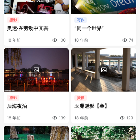
摄影
写作
奥运·在劳动中亢奋
“同一个世界”
18 年前
100
18 年前
74
摄影
摄影
后海夜泊
玉渊魅影【叁】
18 年前
139
18 年前
129