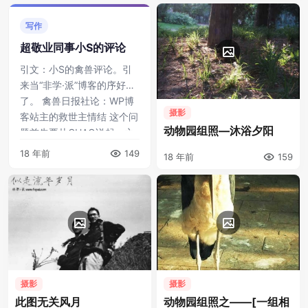
愤青。因为做个傻逼 ...
写作
超敬业同事小S的评论
引文：小S的禽兽评论。引
来当“非学·派”博客的序好
了。 禽兽日报社论：WP博
摄影
客站主的救世主情结 这个问
动物园组照—沐浴夕阳
题首先要从CHAO说起。之
前Z-BLOG升级的时候，
18 年前
149
18 年前
159
CHA ...
摄影
摄影
此图无关风月
动物园组照之——[一组相