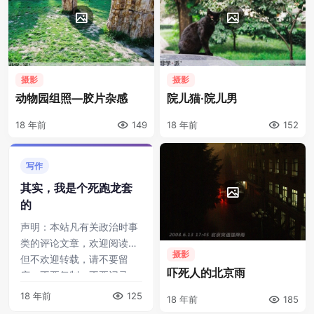
摄影
摄影
动物园组照—胶片杂感
院儿猫·院儿男
18 年前
149
18 年前
152
写作
其实，我是个死跑龙套
的
声明：本站凡有关政治时事
类的评论文章，欢迎阅读，
摄影
但不欢迎转载，请不要留
吓死人的北京雨
底、不要复制、不要记录、
不要传播、不要吹毛求疵、
18 年前
125
18 年前
185
不要闲极无聊说我是个傻逼