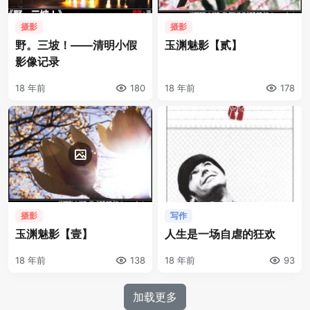
摄影
摄影
野。三坡！——清明小假
玉渊魅影【贰】
影像记录
18 年前
180
18 年前
178
摄影
写作
玉渊魅影【壹】
人生是一场自虐的狂欢
18 年前
138
18 年前
93
加载更多