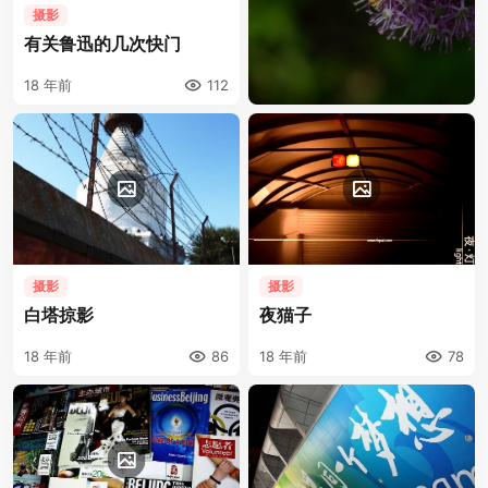
摄影
有关鲁迅的几次快门
18 年前
112
摄影
摄影
白塔掠影
夜猫子
18 年前
86
18 年前
78