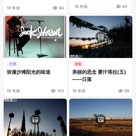
18 年前
83
18 年前
84
分享
摄影
弥漫沙滩阳光的味道
美丽的思念 赛汗塔拉(五)
——日落
18 年前
103
18 年前
99