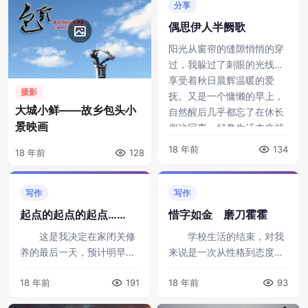
分享
偶思伊人半阙歌
阳光从窗帘的缝隙悄悄的穿
过，我躲过了刺眼的光线，
享受着秋日晨辉温暖的爱
摄影
抚。又是一个慵懒的早上，
大城小鲜——故乡包头小
自然醒后几乎都忘了在休长
景映画
假这回事。好像生活本来就
应该是这样，懒散而 ...
18 年前
134
18 年前
128
写作
写作
起点的起点的起点……
惜字如金 磨刀霍霍
这是我决定在家闭关修
学校生活的结束，对我
养的最后一天，预计明早醒
来说是一次从性格到态度的
来，术后刀口便可愈合个八
极速嬗变。毕业之后见到我
18 年前
191
18 年前
93
九成（一厢情愿）。即便是
的人，基本都说本人过度乐
不能全部恢复，我也决心不
观而显得有点没心没肺，包