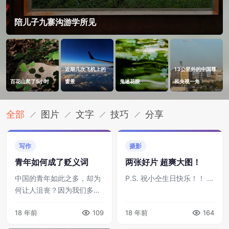
陪儿子九寨沟游学所见
近期几次飞机上的
13公里外的中国尊
百花山爬了5小时
窗景
鬼迷花眼
和央视一角
全部
图片
文字
技巧
分享
写作
摄影
青年如何成了贬义词
两张好片 超爽大图！
中国的青年如此之多，却为
P.S. 祝小仝生日快乐！！ ...
何让人沮丧？因为我们多得
无欲无求，多得没有风骨，
18 年前
109
18 年前
164
多得常常对同根兄弟冷嘲热
讽，多的分不清自己还是别