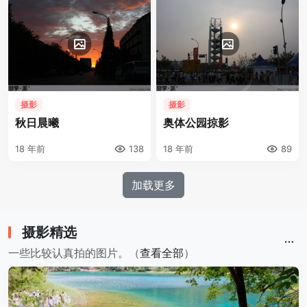
再闭关锁家。我可不想到长
括一直以为我胸怀大志的老
假结束的时候，出 ...
爸老妈。在这一点 ...
摄影
摄影
秋日晨曦
奥体公园掠影
18 年前
138
18 年前
89
加载更多
摄影精选
一些比较认真拍的图片。（
查看全部
）