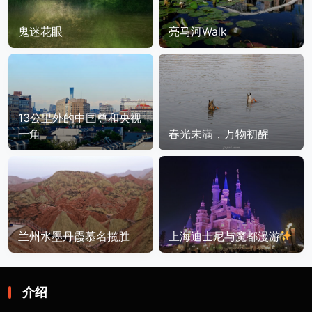
鬼迷花眼
亮马河Walk
13公里外的中国尊和央视
一角
春光未满，万物初醒
兰州水墨丹霞慕名揽胜
上海迪士尼与魔都漫游
介绍