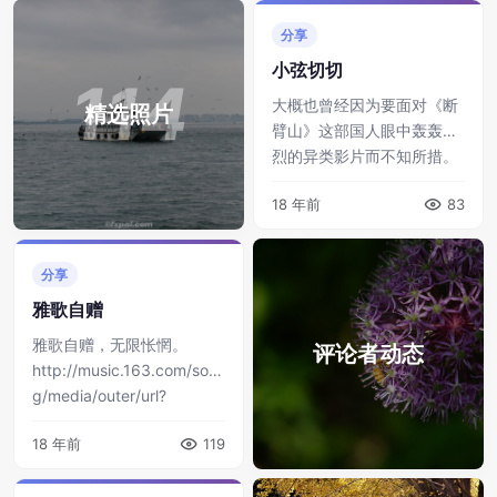
人。 青年们，孱弱的丢下爸
分享
妈改了国籍，庸 ...
小弦切切
114
大概也曾经因为要面对《断
精选照片
臂山》这部国人眼中轰轰烈
烈的异类影片而不知所措。
一次偶然的机会，把里面的
18 年前
83
乐音抽调出来听，才发现那
醉人的琴弦和回忆中的雪
山，真的是太美好了 ...
分享
雅歌自赠
雅歌自赠，无限怅惘。
评论者动态
http://music.163.com/son
g/media/outer/url?
id=5027852.mp3 来源：
18 年前
119
《Once Upo ...