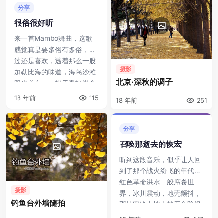
分享
很俗很好听
来一首Mambo舞曲，这歌
感觉真是要多俗有多俗，不
过还是喜欢，透着那么一股
摄影
加勒比海的味道，海岛沙滩
北京·深秋的调子
阳光美女…… 找天翼打半个
小时的CS，灌博客，然后睡
18 年前
115
18 年前
251
觉去也！！ ...
分享
召唤那逝去的恢宏
听到这段音乐，似乎让人回
到了那个战火纷飞的年代。
红色革命洪水一般席卷世
摄影
界，冰川震动，地壳颤抖，
钓鱼台外墙随拍
那片寒冷土地上的无产阶级
猛然觉醒，一个历史上最为