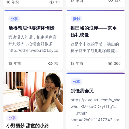
18 年前
148
18 年前
111
气势恢宏的政权在 ...
分享
摄影
活得憋屈也要满怀憧憬
碓臼峪的浪漫——京乡
婚礼映像
旁边没人的话，把喇叭声音
开到最大，心情会好很多。
这是个丰收的季节，满山的
http://other.web.ra01.sycd
柿子露出了红彤彤的脸庞。
n.kuwo.cn/resource/n2/8/
有一群曾经欢聚在麓山湘水
48/58 ...
18 年前
75
18 年前
366
的人们，来到了这个京郊的
美丽山村，感受着乡间淳朴
无瑕的热情，吸纳着同学少
分享
年的欢悦风华，见 ...
别怪我会哭
https://v.youku.com/v_sho
w/id_XMzkxODkyOTg1Mg
==.html?
分享
spm=a2h0k.11417342.sor
小野丽莎 甜蜜的小路
esult ...