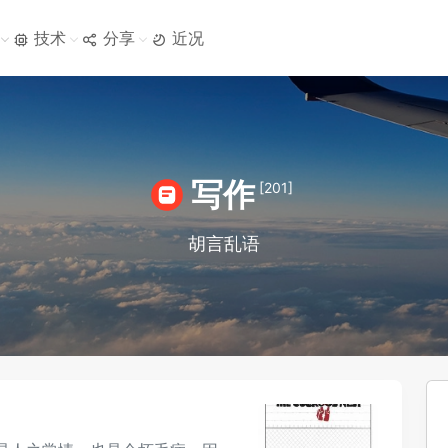
技术
分享
近况
写作
[201]
胡言乱语