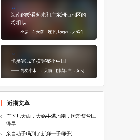
海南的粉看起来和广东潮汕地区的
粉相似
—— 小彦
4 天前
连下几天雨，大蜗牛满
地跑，嗦粉遛弯睡得早
也是完成了横穿整个中国
—— 网友小宋
5 天前
刚喘口气，又闷头
闷脑又飞海南来了
近期文章
连下几天雨，大蜗牛满地跑，嗦粉遛弯睡
得早
亲自动手喝到了新鲜一手椰子汁