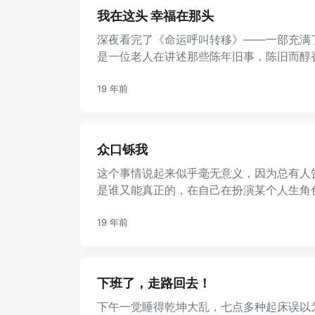
我在这头 幸福在那头
深夜看完了《命运呼叫转移》——一部充满
是一位老人在讲述那些陈年旧事，陈旧而醇
往未来的人看到希望。 四个故 ...
19 年前
众口铄我
这个事情说起来似乎毫无意义，因为总有人
是谁又能真正的，在自己在扮演某个人生角
从小到大别人口中的我。 记得 ...
19 年前
下班了，走路回去！
下午一觉睡得乾坤大乱，七点多种起床误以