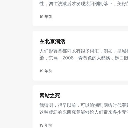
性，匆忙洗漱后才发现太阳刚刚落下，美好的
征，能够总结这一阶段的工作情 ...
19 年前
在北京溜活
人们形容首都可以有很多词汇，例如，皇城
染，京骂，2008，青黄色的大黏痰，翻白
屯，798，后海，midi ...
19 年前
网站之死
我猜测，很早以前，可以追溯到网络时代轰
这种虚幻的东西究竟能够给人们带来多少无
产生于战争和军队的邪恶产物， ...
19 年前