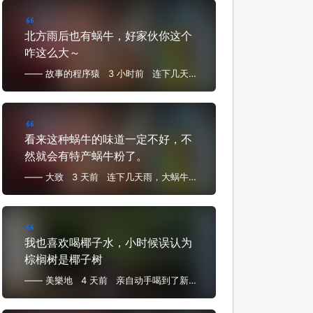
北方雨后也有蜗牛，好家伙你这个
咋这么大～
—— 故事的程序猿
3 小时前
连下几天
雨，大蜗牛满地跑，嗦粉遛弯睡得早
看来这种蜗牛的味道一定不好，不
然就会有特产蜗牛粉了。
—— 大致
3 天前
连下几天雨，大蜗牛满
地跑，嗦粉遛弯睡得早
我也喜欢喝椰子水，小时候误认为
棕榈树是椰子树
—— 美樂地
4 天前
亲自动手喝到了新鲜
一手椰子汁