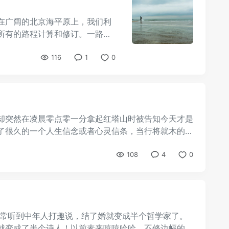
在广阔的北京海平原上，我们利
所有的路程计算和修订。一路上,
地修正前进路线并对驾驶者进行
116
1
0
却突然在凌晨零点零一分拿起红塔山时被告知今天才是
了很久的一个人生信念或者心灵信条，当行将就木的时
108
4
0
 常听到中年人打趣说，结了婚就变成半个哲学家了。
就变成了半个诗人！以前素来嘻嘻哈哈、不修边幅的同