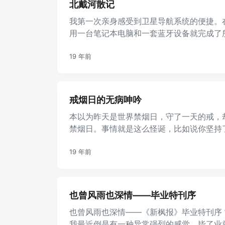
北戴河散记
我第一次亲身感受到卫星导航系统的便捷。
用一台笔记本电脑和一套蓝牙设备就完成了
卫星随时监控汽车的行进速度和方向，不断
...
19 年前
戒烟日的无病呻吟
本以为昨天是世界禁烟日，守了一天的戒，
禁烟日。事情就是这么怪诞，比如说你坚持
候才发现那其实是不合时宜或者 ...
19 年前
也曾风雨也深情——毕业特刊序
也曾风雨也深情——《新枫报》毕业特刊序
我最近倒是有一种异常强烈的感觉，毕了业