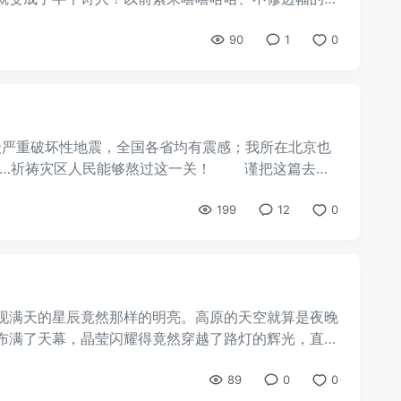
90
1
0
8级严重破坏性地震，全国各省均有震感；我所在北京也
感……祈祷灾区人民能够熬过这一关！ 谨把这篇去年
199
12
0
现满天的星辰竟然那样的明亮。高原的天空就算是夜晚
布满了天幕，晶莹闪耀得竟然穿越了路灯的辉光，直达
89
0
0