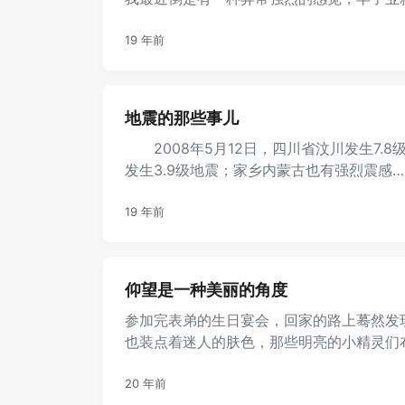
学损友们，只要扎堆促膝凑合在 ...
19 年前
地震的那些事儿
2008年5月12日，四川省汶川发生7.
发生3.9级地震；家乡内蒙古也有强烈震
写的文章进行置顶 ...
19 年前
仰望是一种美丽的角度
参加完表弟的生日宴会，回家的路上蓦然发
也装点着迷人的肤色，那些明亮的小精灵们
我的眼底。我张大嘴巴仰望天空 ...
20 年前