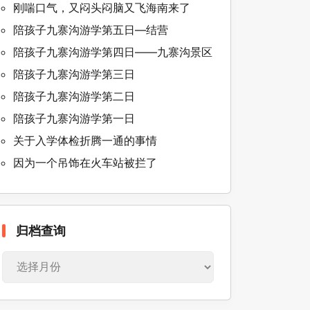
刚喘口气，又闷头闷脑又飞海南来了
陪孩子九寨沟游学第五日—结营
陪孩子九寨沟游学第四日——九寨沟景区
陪孩子九寨沟游学第三日
陪孩子九寨沟游学第二日
陪孩子九寨沟游学第一日
关于入学体检折腾一通的事情
因为一个吊饰在火车站被拦了
归
归档查询
档
查
询