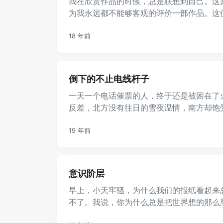
我在欣赏作品的时候，总是联想到自己。这
为我永远都不能够客观的评价一部作品。这
困难，因为我发现所有人都把自己放进去了…… 2
18 年前
倒下的不止电线杆子
一天一个电话催票的人，终于还是被困在了
反差，北方没有往日的雪夜温情，南方却饱
情居然是带足干粮，谈之色变的 ...
19 年前
意识阶层
早上，小天牢骚，为什么我们的报纸看起来
不了。我说，你为什么总是把世界想的那么
年轻！我无话，憋了一会儿说， ...