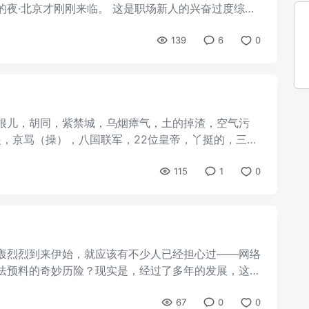
夜·北京才刚刚来临。 这是职场新人的兴奋过度综合
139
6
0
根儿，胡同，紫禁城，乌烟瘴气，土的掉渣，空气污
眼，京骂（操），八国联军，22位皇帝，丫挺的，三里
115
1
0
轰烈烈到来伊始，就应该有不少人已经担心过——网络
法预料的奇妙历险？现实是，经过了多年的发展，这种
67
0
0