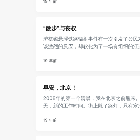
19 年前
“散步”与丧权
沪杭磁悬浮铁路辐射事件有一次引发了公民
该激烈的反应，却软化为了一场有组织的江
案叫绝。 初看这条新闻，稍 ...
19 年前
早安，北京！
2008年的第一个清晨，我在北京之前醒来
天，新的工作时间。街上除了路灯，只有寒
Armstrong，感到 ...
19 年前