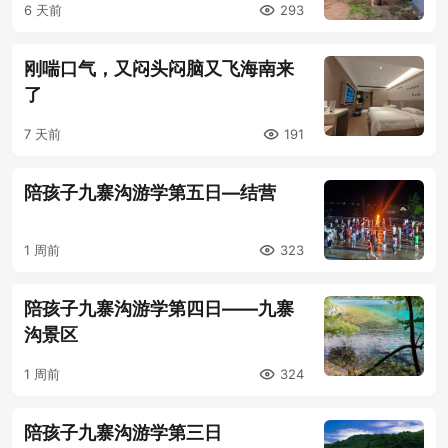
6 天前
293
刚喘口气，又闷头闷脑又飞海南来
了
7 天前
191
陪孩子九寨沟游学第五日—结营
1 周前
323
陪孩子九寨沟游学第四日——九寨
沟景区
1 周前
324
陪孩子九寨沟游学第三日