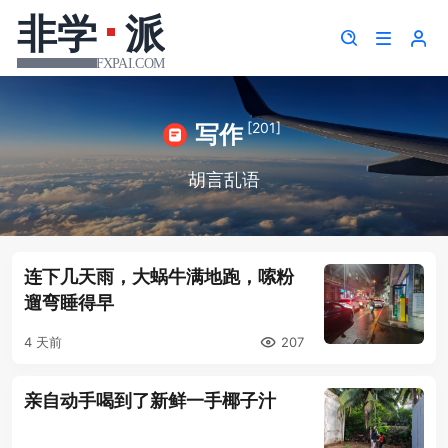
[201]
写作
胡言乱语
连下几天雨，大蜗牛满地跑，嗦粉
遛弯睡得早
4 天前
207
亲自动手喝到了新鲜一手椰子汁