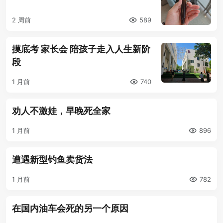
2 周前
589
摸底考 家长会 陪孩子走入人生新阶
段
1 月前
740
劝人不激娃，早晚死全家
1 月前
896
遭遇新型钓鱼卖货法
1 月前
782
在国内油车会死的另一个原因