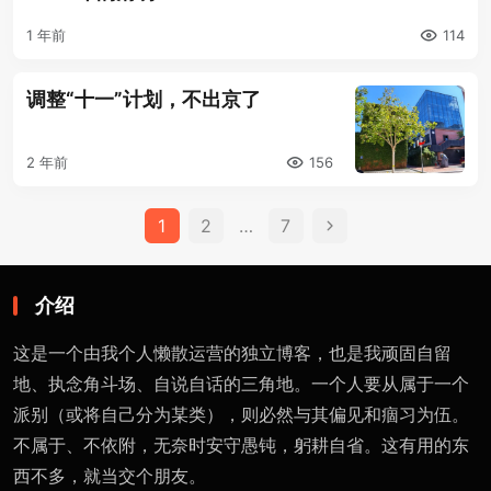
1 年前
114
调整“十一”计划，不出京了
2 年前
156
文
1
2
…
7
章
分
介绍
页
这是一个由我个人懒散运营的独立博客，也是我顽固自留
地、执念角斗场、自说自话的三角地。一个人要从属于一个
派别（或将自己分为某类），则必然与其偏见和痼习为伍。
不属于、不依附，无奈时安守愚钝，躬耕自省。这有用的东
西不多，就当交个朋友。