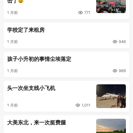
击了
1 月前
771
学校定了来租房
1 月前
946
孩子小升初的事情尘埃落定
1 月前
989
头一次坐支线小飞机
1 月前
1,011
大美东北，来一次挺费腿