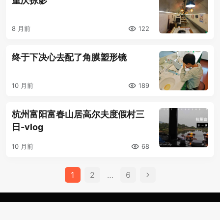
重庆掠影
8 月前
122
终于下决心去配了角膜塑形镜
10 月前
189
杭州富阳富春山居高尔夫度假村三
日-vlog
10 月前
68
文
1
2
…
6
章
分
介绍
页