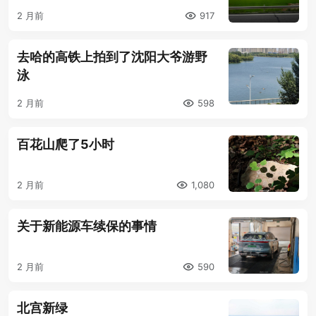
2 月前
917
去哈的高铁上拍到了沈阳大爷游野
泳
2 月前
598
百花山爬了5小时
2 月前
1,080
关于新能源车续保的事情
2 月前
590
北宫新绿