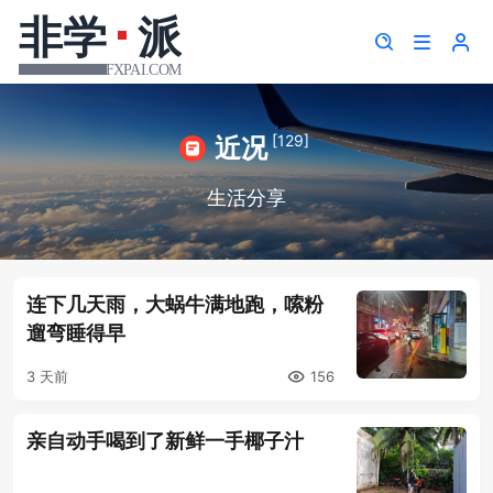
[129]
近况
生活分享
连下几天雨，大蜗牛满地跑，嗦粉
遛弯睡得早
3 天前
156
亲自动手喝到了新鲜一手椰子汁