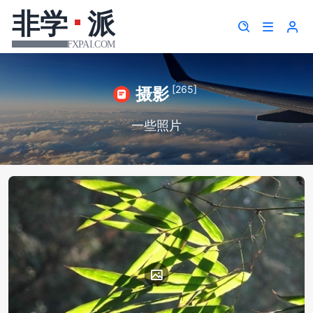
[265]
摄影
一些照片