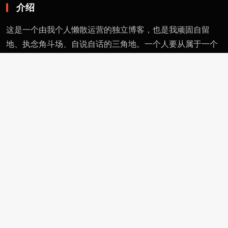
介绍
这是一个由我个人懒散运营的独立博客，也是我顽固自留
地、执念角斗场、自说自话的三角地。一个人要从属于一个
派别（或将自己分为某类），则必然与其偏见和痼习为伍。
不属于、不依附，无奈时安守愚钝，躬耕自省。这有用的东
西不多，就当交个朋友。
页面
留言
友情链接
评论者动态
功能
作者页
管理页