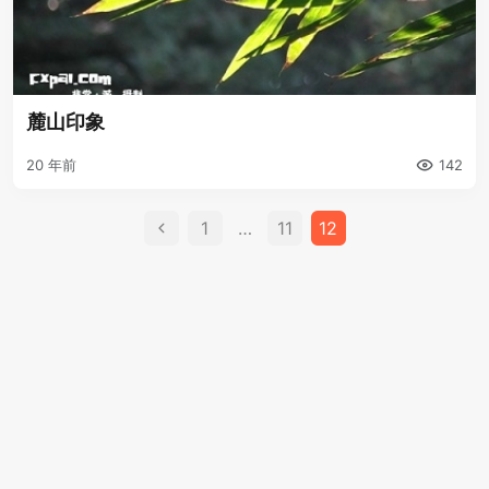
麓山印象
20 年前
142
文
1
…
11
12
章
分
页