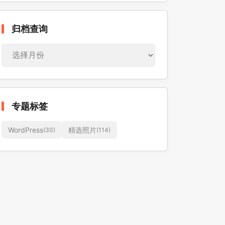
归
归档查询
档
查
询
专题标签
WordPress
精选照片
(30)
(114)