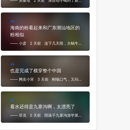
—— 美樂地
2 天前
亲自动手喝到了新鲜
一手椰子汁
海南的粉看起来和广东潮汕地区的
粉相似
—— 小彦
2 天前
连下几天雨，大蜗牛满
地跑，嗦粉遛弯睡得早
也是完成了横穿整个中国
—— 网友小宋
3 天前
刚喘口气，又闷头
闷脑又飞海南来了
看水还得是九寨沟啊，太漂亮了
—— 菲克
5 天前
陪孩子九寨沟游学第四
日——九寨沟景区