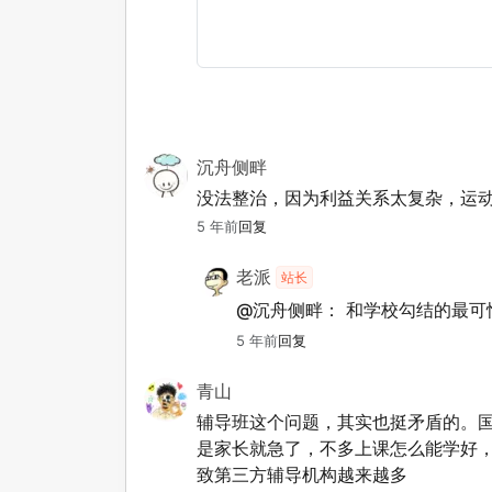
沉舟侧畔
没法整治，因为利益关系太复杂，运
5 年前
回复
老派
站长
@沉舟侧畔：
和学校勾结的最可
5 年前
回复
青山
辅导班这个问题，其实也挺矛盾的。
是家长就急了，不多上课怎么能学好
致第三方辅导机构越来越多