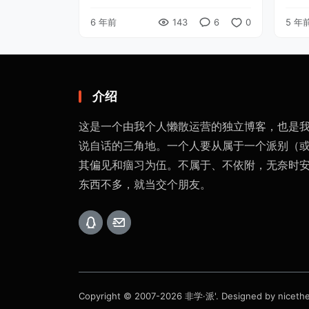
费。请教了一下同事，上小学以后每
经验
6 年前
143
6
0
5 年
年大约伍万元费用是很正常的。 今年
性地
由于疫情的影响，我这里反而没有 ...
结下
...
介绍
这是一个由我个人懒散运营的独立博客，也是
说自话的三角地。一个人要从属于一个派别（
其偏见和痼习为伍。不属于、不依附，无奈时
东西不多，就当交个朋友。
Copyright © 2007-2026
非学·派'
. Designed by
niceth