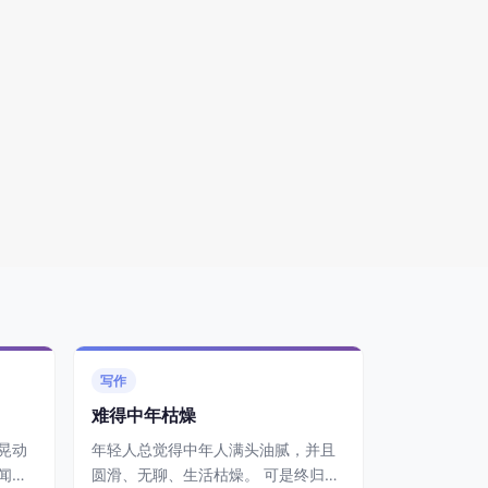
写作
难得中年枯燥
晃动
年轻人总觉得中年人满头油腻，并且
闻，
圆滑、无聊、生活枯燥。 可是终归会