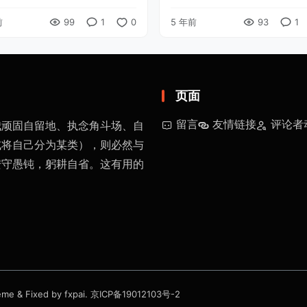
》，随着病情的发展，我有目的
突然联想起地动仪这个东西了。
前
99
1
0
5 年前
93
1
更换了几家三甲医院看皮肤。总
想，会不会是地震引发的连锁反
来，就是对于居住在北方的人来
毕竟东汉的张衡早在一千多年前
明 ...
页面
留言
友情链接
评论者
我顽固自留地、执念角斗场、自
或将自己分为某类），则必然与
安守愚钝，躬耕自省。这有用的
eme
& Fixed by
fxpai
.
京ICP备19012103号-2