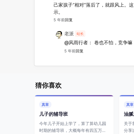
己家孩子“相对”落后了，就跟风上。
示。
5 年前
回复
老派
站长
@风雨行者：
卷也不怕，竞争嘛
5 年前
回复
猜你喜欢
真章
真章
儿子的辅导班
油腻
今年儿子开始上学了，算了算幼儿园
关于
时期的辅导班，大概每年有四五万花
分享