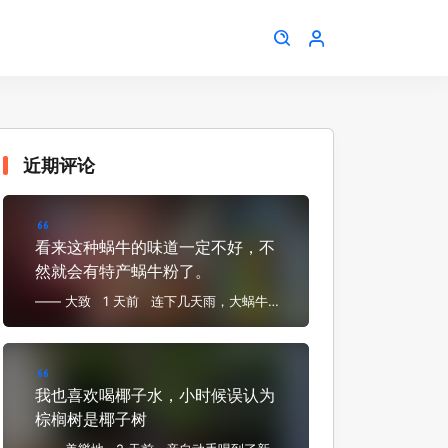
近期评论
看来这种蜗牛的味道一定不好，不
然就会有特产蜗牛粉了。
—— 大致
1 天前
连下几天雨，大蜗牛满
地跑，嗦粉遛弯睡得早
我也喜欢喝椰子水，小时候误认为
棕榈树是椰子树