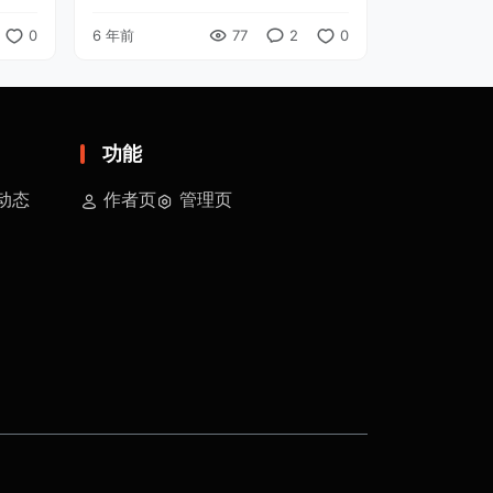
我
有一个时间点他们会明白，你眼中一
0
6 年前
77
2
0
应，
成不变得枯燥，其实是一个中年人的
就发
自律，是应对繁杂生活的那种无奈 ...
功能
动态
作者页
管理页