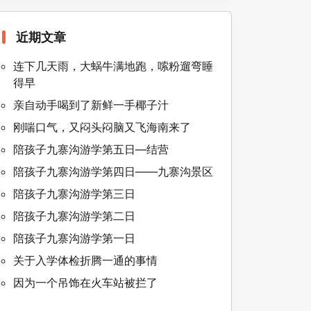
近期文章
连下几天雨，大蜗牛满地跑，嗦粉遛弯睡
得早
亲自动手喝到了新鲜一手椰子汁
刚喘口气，又闷头闷脑又飞海南来了
陪孩子九寨沟游学第五日—结营
陪孩子九寨沟游学第四日——九寨沟景区
陪孩子九寨沟游学第三日
陪孩子九寨沟游学第二日
陪孩子九寨沟游学第一日
关于入学体检折腾一通的事情
因为一个吊饰在火车站被拦了