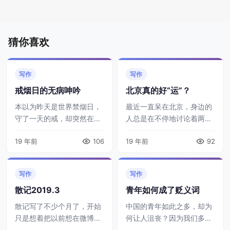
猜你喜欢
写作
写作
戒烟日的无病呻吟
北京真的好“运”？
本以为昨天是世界禁烟日，
最近一直呆在北京，身边的
守了一天的戒，却突然在凌
人总是在不停地讨论着两个
晨零点零一分拿起红塔山时
问题：1.北京的房价 2.北京
19 年前
106
19 年前
92
被告知今天才是禁烟日。事
的交通。 这两个话题已经成
情就是这么怪诞，比如说你
为了北京人开启畅快谈话的
坚持了很久的一个人生信念
唯一入口，就像刚上大学时
写作
写作
或者心灵信条，当 ...
大家总喜 ...
散记2019.3
青年如何成了贬义词
散记写了不少个月了，开始
中国的青年如此之多，却为
只是想着把以前想在微博写
何让人沮丧？因为我们多得
的一些乱七八糟的想法汇总
无欲无求，多得没有风骨，