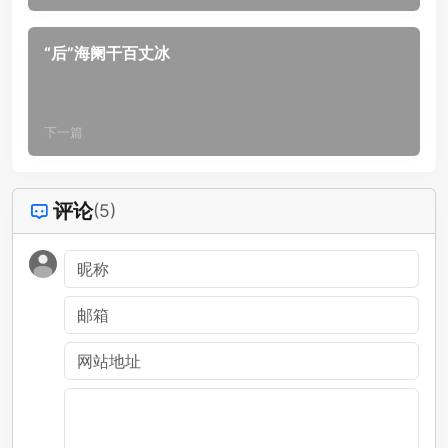
“后”海阑干百丈冰
下一篇
评论
(5)