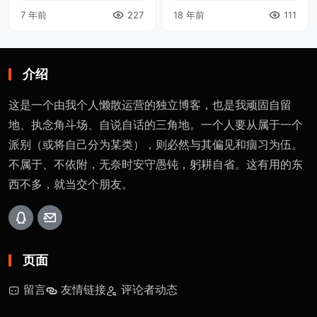
7 年前
227
18 年前
111
到这里，免得被删的太厉
多得常常对同根兄弟冷嘲热
害，断断续续也算是坚持下
讽，多的分不清自己还是别
来了。 不过，这中间断档也
人。 青年们，孱弱的丢下爸
很严重，与个人空 ...
妈改了国籍，庸 ...
介绍
这是一个由我个人懒散运营的独立博客，也是我顽固自留
地、执念角斗场、自说自话的三角地。一个人要从属于一个
派别（或将自己分为某类），则必然与其偏见和痼习为伍。
不属于、不依附，无奈时安守愚钝，躬耕自省。这有用的东
西不多，就当交个朋友。
页面
留言
友情链接
评论者动态