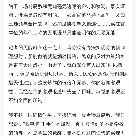
为了一场对腐败和无知毫无边际的声讨和谩骂。事实证
明，谩骂是最没有用的。一如高官落马异地高升，又如
三鹿领导全部复职，还如足协领导叉腰连任，其实在官
本位的年代，你的无限谩骂只能证明你的无限无能。
记者的无能就在这一点上，当你没有办法实现你的新闻
理想时，所能做的就是煽动情绪。民众的反对力量始终
是雷声大雨点小，雨大了，就自然会有人出来“遮风挡
雨”，这是被历史证明过的。所以，民众的从众心理和狭
隘天性注定了这次炒作的低俗和无聊。你的新闻客观
性，已经在你的客观报道中失去了原味。狭隘的客观还
不如全面的压制！
我不想一味同情学生，声援记者，或者谩骂腐败。我只
想说，“西电卡门”事件的爆发，真正被卡到的不是学校
的领导，不是学生的觉醒，更不是对新闻理想的实现！