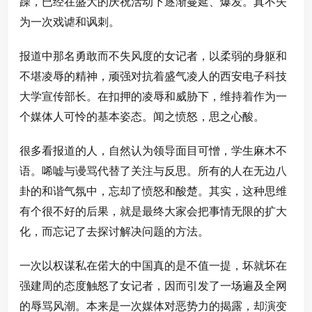
躁，已经在盛大的庆祝活动下逐渐蔓延、爆发。真不失
为一次戏谑和讽刺。
报道中那名勇敢而不失风度的女记者，以柔弱的身躯和
不堪凌辱的精神，顽强对抗着盛气凌人的西安电子科技
大学宣传部长。在扣押的凌辱和威胁下，维持着作为一
个媒体人可怜的基本姿态。闻之愤怒，思之心酸。
很多看报道的人，自然认为领导面目可憎，学生麻木不
语。唏嘘与谩骂代替了关注与反思。所有的人在无边八
卦的和谐气氛中，忘却了愤怒和酸楚。其实，这种思维
有个很不好的后果，就是最终大家会把事情无限的扩大
化，而忘记了去探讨解决问题的方法。
一次以权谋私在偌大的中国真的是不值一提，坏就坏在
强建周的态度触怒了女记者，因而引发了一场遍及全网
的辱骂风潮。本来是一次媒体对恶势力的揭露，却演变