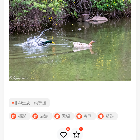
非AI生成，纯手搓
摄影
旅游
无锡
春季
精选
0
0