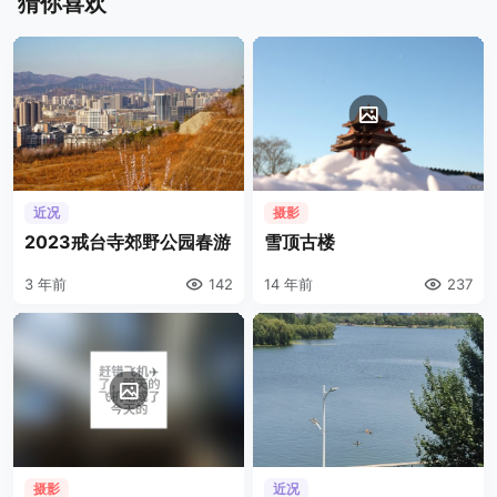
猜你喜欢
近况
摄影
2023戒台寺郊野公园春游
雪顶古楼
3 年前
142
14 年前
237
摄影
近况