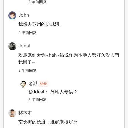
2 年前
回复
John
我想去苏州的护城河。
2 年前
回复
Jdeal
欢迎来到无锡~hah~话说作为本地人都好久没去南
长街了~
2 年前
回复
老派
站长
@Jdeal：
外地人专供？
2 年前
回复
林木木
南长街的长度，逛起来很尽兴