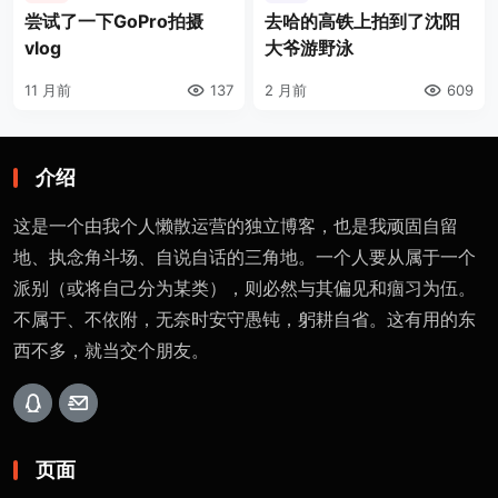
尝试了一下GoPro拍摄
去哈的高铁上拍到了沈阳
vlog
大爷游野泳
11 月前
137
2 月前
609
介绍
这是一个由我个人懒散运营的独立博客，也是我顽固自留
地、执念角斗场、自说自话的三角地。一个人要从属于一个
派别（或将自己分为某类），则必然与其偏见和痼习为伍。
不属于、不依附，无奈时安守愚钝，躬耕自省。这有用的东
西不多，就当交个朋友。
页面