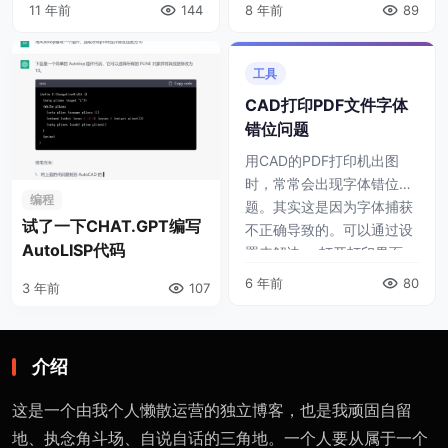
11 年前
144
以自己在手机或平板上享
8 年前
89
换了海外主机的原因，然而
受，有的还想跟家人一起分
检查发现并不是。度娘上搜
享。这个需求越来越 ...
了一下发现没有比较完整的
工具
文章。于是责任心 ...
CAD打印PDF文件字体
错位问题
用CAD的PDF打印机出图
时，常常会出现字体错位问
编程
题。其实这是因为字体捕获
试了一下CHAT.GPT编写
不正确导致的。可以通过设
AutoLISP代码
置来解决： 打开打印界面
选择你要用的打印机 点击右
6 年前
80
3 年前
107
侧图标“特 ...
介绍
这是一个由我个人懒散运营的独立博客，也是我顽固自留
地、执念角斗场、自说自话的三角地。一个人要从属于一个