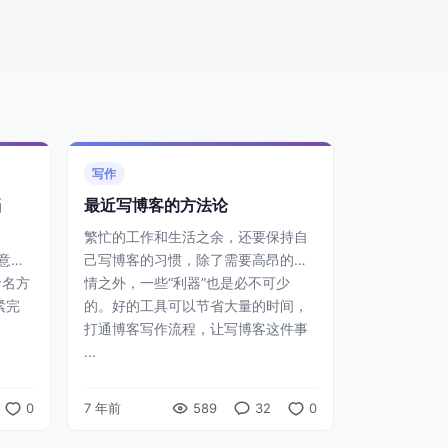
写作
档
最近写博客的方法论
繁忙的工作和生活之余，还要保持自
注意与
己写博客的习惯，除了需要高昂的热
命名方
情之外，一些“利器”也是必不可少
赶紧完
的。好的工具可以节省大量的时间，
打通博客写作流程，让写博客这件事
...
0
7 年前
589
32
0