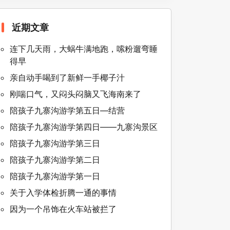
近期文章
连下几天雨，大蜗牛满地跑，嗦粉遛弯睡
得早
亲自动手喝到了新鲜一手椰子汁
刚喘口气，又闷头闷脑又飞海南来了
陪孩子九寨沟游学第五日—结营
陪孩子九寨沟游学第四日——九寨沟景区
陪孩子九寨沟游学第三日
陪孩子九寨沟游学第二日
陪孩子九寨沟游学第一日
关于入学体检折腾一通的事情
因为一个吊饰在火车站被拦了