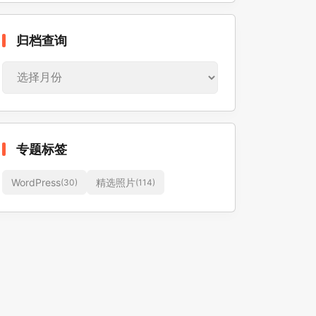
归
归档查询
档
查
询
专题标签
WordPress
精选照片
(30)
(114)