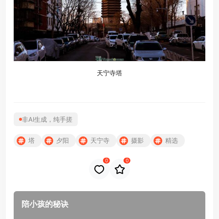
天宁寺塔
非AI生成，纯手搓
塔
夕阳
天宁寺
摄影
精选
0
0
陪小孩的秘诀