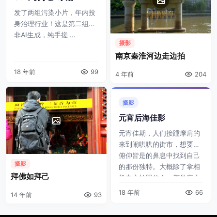
发了两组污染小片，年内投
身治理行业！这是第二组。
非AI生成，纯手搓 ...
摄影
南京秦淮河边走边拍
18 年前
99
4 年前
204
摄影
元宵后海佳影
元宵佳期，人们接踵摩肩的
来到闹哄哄的街市，想要在
俯仰皆是的鼻息中找到自己
摄影
的那份独特。大概除了拿相
拜佛如拜己
机专心拍照的人，都是痴心
妄想！ 祝大家元宵佳期愉
18 年前
66
14 年前
93
悦！ 非AI生成 ...