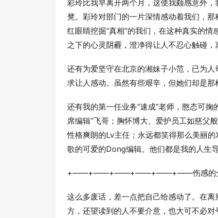
彩玲比我早离开两个月，这使我颇感意外，我
凳。彩玲对部门的一片深情感动着我们，那
红眼睛挖掘“真相”的我们，在这种真实的
之下的心灵阴霾，澄净得让人不忍心触碰，
还有为爱坚守在北京的湘妹子小范，已为人
求让人感动。虽然有些艰辛，但她们却是那
还有我的第一任业务“速成”老师，憨态可掬
席编辑”飞哥；胸怀博大、爱护员工如慈父般
性格爽朗的Lv主任；永远都笑得那么美丽的
歌的可爱的Dong编辑。他们都是我的人生
+——+——+——+——+——+——伤感的
这么多废话，差一点把自己给感动了。在离
方，还望读到的人不要介意，也大可不必对