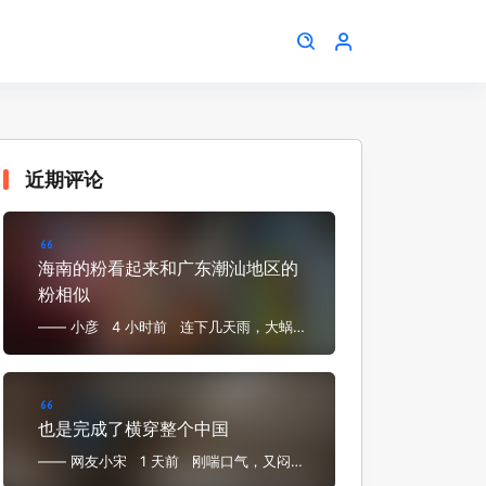
近期评论
海南的粉看起来和广东潮汕地区的
粉相似
—— 小彦
4 小时前
连下几天雨，大蜗牛
满地跑，嗦粉遛弯睡得早
也是完成了横穿整个中国
—— 网友小宋
1 天前
刚喘口气，又闷头
闷脑又飞海南来了