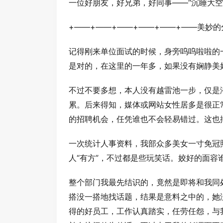
一位好朋友，好兄弟，好同事——“沉睡大空
+——+——+——+——+——+——美妙的
记得刚来单位面试的时候，身旁呜呜啦啦的
是对的，在这里的一年多，如果没有娴静美
不过不要多想，本人没有越雷池一步，仅是
累。后来得知，媒体或网站女性居多是很正
的招聘机会，任凭谁也不会轻易错过。这也
一次统计人事资料，我部众多美女一寸免冠
人“有方”，不过都是些玩笑话。姣好的面容
整个部门我最先结识的，竟然是即将和我同
搭没一搭地找话题，结果是意料之中的，她
得的好员工，工作认真踏实，任劳任怨，与