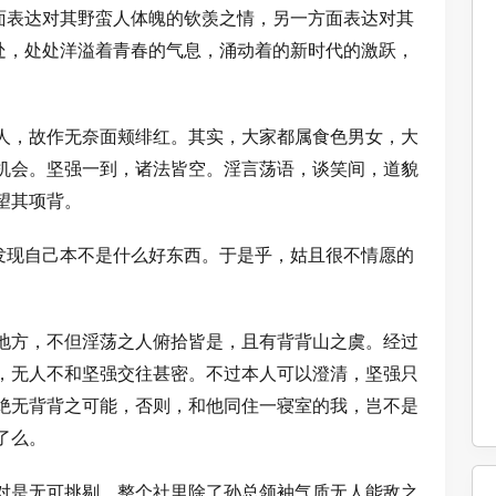
方面表达对其野蛮人体魄的钦羡之情，另一方面表达对其
之处，处处洋溢着青春的气息，涌动着的新时代的激跃，
人，故作无奈面颊绯红。其实，大家都属食色男女，大
机会。坚强一到，诸法皆空。淫言荡语，谈笑间，道貌
望其项背。
慢发现自己本不是什么好东西。于是乎，姑且很不情愿的
地方，不但淫荡之人俯拾皆是，且有背背山之虞。经过
，无人不和坚强交往甚密。不过本人可以澄清，坚强只
绝无背背之可能，否则，和他同住一寝室的我，岂不是
了么。
对是无可挑剔。整个社里除了孙总领袖气质无人能敌之