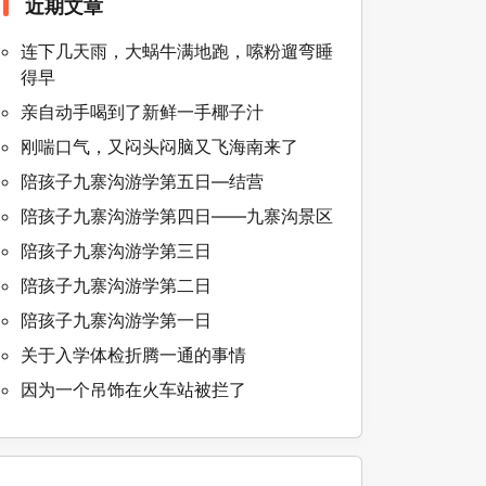
近期文章
连下几天雨，大蜗牛满地跑，嗦粉遛弯睡
得早
亲自动手喝到了新鲜一手椰子汁
刚喘口气，又闷头闷脑又飞海南来了
陪孩子九寨沟游学第五日—结营
陪孩子九寨沟游学第四日——九寨沟景区
陪孩子九寨沟游学第三日
陪孩子九寨沟游学第二日
陪孩子九寨沟游学第一日
关于入学体检折腾一通的事情
因为一个吊饰在火车站被拦了