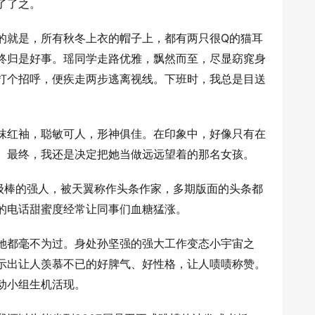
了了之。
的就是，所有秋冬上衣的帽子上，都有两只很Q的猫耳
终归是好事。瑶同学走路优雅，飘然而至，尽显窈窕身
打个招呼，便疾走两步逃离视线。下班时，我总是目送
抹红袖，聪敏可人，形神俱佳。在印象中，好像只有在
。最终，我还是决定把她当做远远望着的那名女孩。
一级棒的强人，被天翼称作头条作家，多期版面的头条都
的电话甜蜜度经常让同事们血糖猛涨。
她都毫不为过。身处孙坚强的强大工作变态小宇宙之
示出让人羡慕不已的好脾气、好性格，让人啧啧称赞。
动小组生机活现。