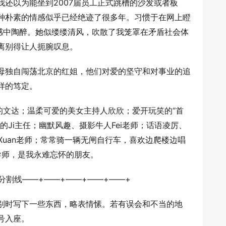
还以为能坐到2007届员工正式跳槽的沙发或者板
种朴素的情感似乎已经绝迹了很多年。习惯于在网上瞪
情感中陶醉。她似缕缕清风，吹散了我笼罩在矛盾社会体
离别得让人扼腕叹息。
母独自闯荡北京的红姐，他们对爱的坚守和对事业的追
样的笃定。
的文达；温柔可爱的美女主持人欣欣；爱开玩笑的“首
的Ji主任；幽默风趣、摄影牛人Fei老师；话语凌厉、
Xuan老师；常常骑一辆无闸自行车，喜欢边爬楼边唱
导师，是我永难忘怀的朋友。
分割线——+——+——+——+——+
别时写下一些东西，略表情愫。若有误会和不当的地
号入座。