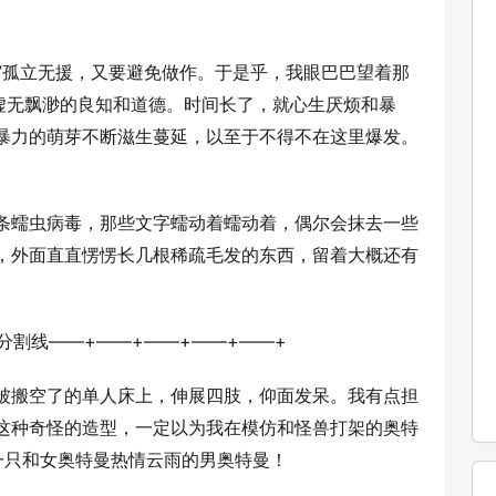
我”孤立无援，又要避免做作。于是乎，我眼巴巴望着那
个虚无飘渺的良知和道德。时间长了，就心生厌烦和暴
暴力的萌芽不断滋生蔓延，以至于不得不在这里爆发。
条蠕虫病毒，那些文字蠕动着蠕动着，偶尔会抹去一些
，外面直直愣愣长几根稀疏毛发的东西，留着大概还有
分割线——+——+——+——+——+
被搬空了的单人床上，伸展四肢，仰面发呆。我有点担
这种奇怪的造型，一定以为我在模仿和怪兽打架的奥特
一只和女奥特曼热情云雨的男奥特曼！