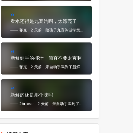
看水还得是九寨沟啊，太漂亮了
—— 菲克
2 天前
陪孩子九寨沟游学第四
日——九寨沟景区
新鲜到手的椰汁，简直不要太爽啊
—— 菲克
2 天前
亲自动手喝到了新鲜一
手椰子汁
新鲜的还是那个味吗
—— 2broear
2 天前
亲自动手喝到了新
鲜一手椰子汁