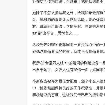
补在坊间传为佳话，不过由于我的低调而不
她除了不怎么爱理我之外，给我印象最深刻
朵。她对猫的喜爱让人感到温暖，爱心荡漾
材。说话轻声细语，含情脉脉。总是害羞的
她“跑”出平台，思忖良久……
名校光芒闪耀的晓菲同学一直是我心中的一
她偶尔偷偷看我的时候，我才不会偷偷看她
我所在“食堂四人组”中的婧同学则是业务
出自于她手。女强人也有温情一面，婧同学
小新应当被评为最佳女配角，颁个小金人给
中，她依然能保持良好的工作积极性，并展
积极进取的态度，也让我们干巴巴的摄影活