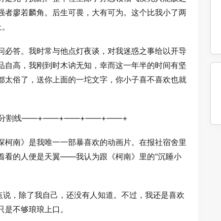
强者廖若麟角。后生可畏，大有可为。这个比我小了两
止。
问必答。我时常与他点灯夜谈，对我迷惑之事给以开导
品自高，我刚到时木讷无知，幸而这一年半的时间有坚
都太俗了，送你上面的一坨文字，你小子喜不喜欢也就
分割线——+——+——+——+——+
探柯南》是我唯一一部暴喜欢的动画片。在报社宿舍里
着看的人便是天翼——我认为跟《柯南》里的“沉睡小
切点说，除了我自己，还没有人知道。不过，我还是喜欢
只是不够琅琅上口。