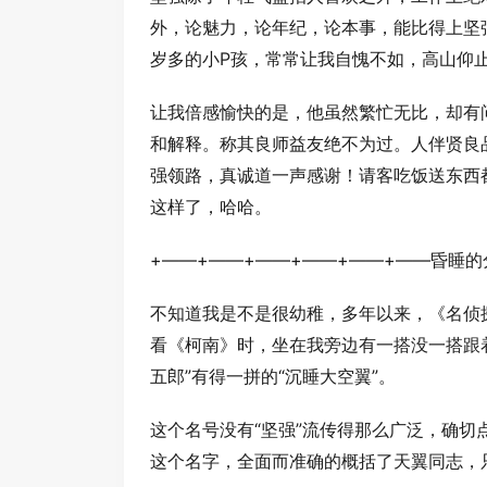
外，论魅力，论年纪，论本事，能比得上坚
岁多的小P孩，常常让我自愧不如，高山仰
让我倍感愉快的是，他虽然繁忙无比，却有
和解释。称其良师益友绝不为过。人伴贤良
强领路，真诚道一声感谢！请客吃饭送东西
这样了，哈哈。
+——+——+——+——+——+——昏睡的
不知道我是不是很幼稚，多年以来，《名侦
看《柯南》时，坐在我旁边有一搭没一搭跟
五郎”有得一拼的“沉睡大空翼”。
这个名号没有“坚强”流传得那么广泛，确
这个名字，全面而准确的概括了天翼同志，