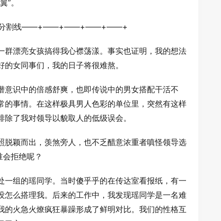
翼”。
分割线——+——+——+——+——+
一群漂亮女孩搞得我心襟荡漾。事实也证明，我的想法
好的女同事们，我的日子将很难熬。
潜意识中的倍感舒爽，也即传说中的男女搭配干活不
常的事情。在这样极具男人色彩的单位里，突然有这样
排除了我对领导以貌取人的低级误会。
照脱颖而出，羡煞旁人，也不乏醋意浓重者嗔怪领导选
谁会拒绝呢？
处一组的瑶同学。当时傻乎乎的在传达室看报纸，有一
没怎么搭理我。后来的工作中，我发现瑶同学是一名难
我的火急火燎疯狂暴躁形成了鲜明对比。我们的性格互