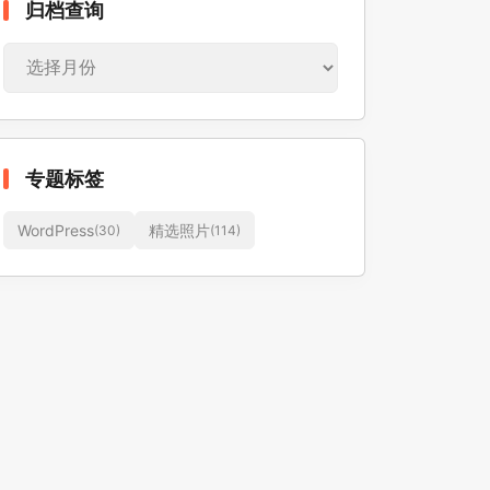
归
归档查询
档
查
询
专题标签
WordPress
精选照片
(30)
(114)