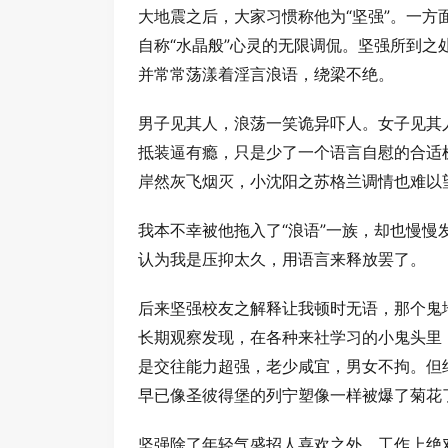
大地震之后，大家习惯称他为“坚强”。一
自称“水晶般”心灵的无限调侃。坚强所到
并常常荡漾着淫言浪语，绕梁不绝。
男子见其人，浪荡一笑诡异吓人。女子见其
抵装逼有瘾，只是少了一个语言自慰的合适
岸然灰飞烟灭，小沈阳之苏格兰调情也难以
我本不幸被他拖入了“浪语”一族，却也慢
认为我是压抑太久，用语言来释放罢了。
后来坚强校友之解释让我顿时无语，那个鬼
长期观察发现，在各种来社学习的小鬼头里
是交往能力超强，老少咸宜，男女不拘。但
早已像圣彼得堡的列宁塑像一样被爆了菊花
坚强除了年轻气盛招人喜欢之外，工作上绝