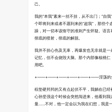
己。
我的“本我”素来一丝不挂，从不出门；“自
个即将到来或者不愿到来的“超我”，那些
躁，对一切本该恪守的准则产生怀疑。语言
彻底的喷射，彻底的解脱。
我并不担心伤及无辜，再爆发也无非就是一
记忆，但不会烧毁大脑。那个内部像核桃仁
用吧。
+——+——+——+——+——+——淫荡的
棕垫硬邦邦的又有点起伏不平，我躺在已经
心孙坚强这个时候会突然闯进来，他看到我
曼……不对，他一定会以为我在幻想，我是