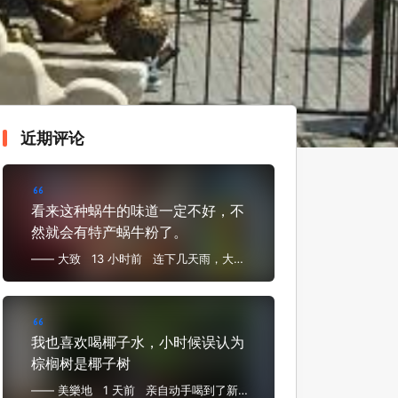
近期评论
看来这种蜗牛的味道一定不好，不
然就会有特产蜗牛粉了。
—— 大致
13 小时前
连下几天雨，大蜗
牛满地跑，嗦粉遛弯睡得早
我也喜欢喝椰子水，小时候误认为
棕榈树是椰子树
—— 美樂地
1 天前
亲自动手喝到了新鲜