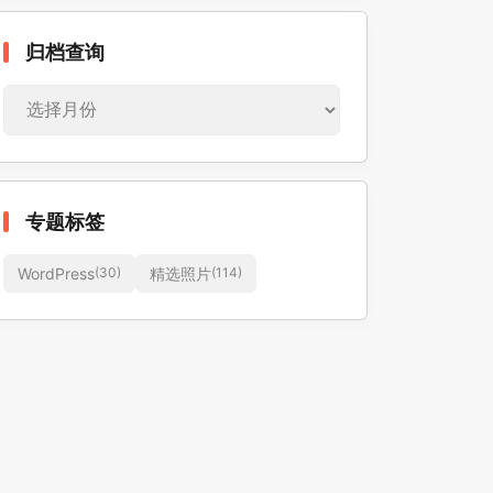
归
归档查询
档
查
询
专题标签
WordPress
精选照片
(30)
(114)