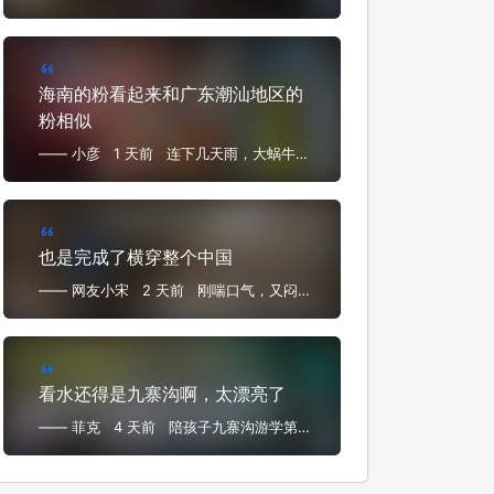
一手椰子汁
海南的粉看起来和广东潮汕地区的
粉相似
—— 小彦
1 天前
连下几天雨，大蜗牛满
地跑，嗦粉遛弯睡得早
也是完成了横穿整个中国
—— 网友小宋
2 天前
刚喘口气，又闷头
闷脑又飞海南来了
看水还得是九寨沟啊，太漂亮了
—— 菲克
4 天前
陪孩子九寨沟游学第四
日——九寨沟景区