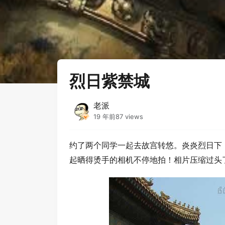
首页
›
摄影
›
烈日紫禁城
烈日紫禁城
老派
19 年前
87 views
约了两个同学一起去故宫转悠。炎炎烈日下
起晒得烫手的相机不停地拍！相片压缩过头