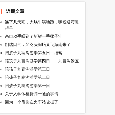
近期文章
连下几天雨，大蜗牛满地跑，嗦粉遛弯睡
得早
亲自动手喝到了新鲜一手椰子汁
刚喘口气，又闷头闷脑又飞海南来了
陪孩子九寨沟游学第五日—结营
陪孩子九寨沟游学第四日——九寨沟景区
陪孩子九寨沟游学第三日
陪孩子九寨沟游学第二日
陪孩子九寨沟游学第一日
关于入学体检折腾一通的事情
因为一个吊饰在火车站被拦了