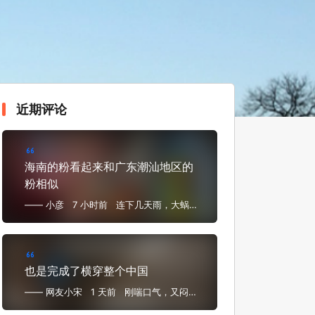
近期评论
海南的粉看起来和广东潮汕地区的
粉相似
—— 小彦
7 小时前
连下几天雨，大蜗牛
满地跑，嗦粉遛弯睡得早
也是完成了横穿整个中国
—— 网友小宋
1 天前
刚喘口气，又闷头
闷脑又飞海南来了