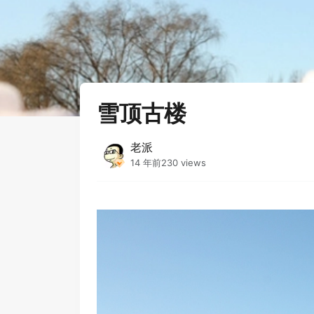
首页
›
摄影
›
雪顶古楼
雪顶古楼
老派
14 年前
230 views