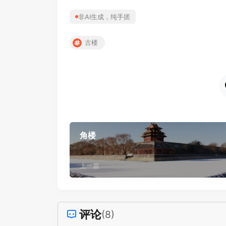
非AI生成，纯手搓
古楼
角楼
上一篇
评论
(8)