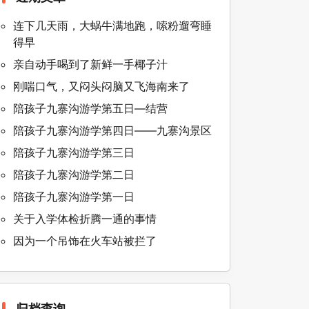
连下几天雨，大蜗牛满地跑，嗦粉遛弯睡
得早
亲自动手喝到了新鲜一手椰子汁
刚喘口气，又闷头闷脑又飞海南来了
陪孩子九寨沟游学第五日—结营
陪孩子九寨沟游学第四日——九寨沟景区
陪孩子九寨沟游学第三日
陪孩子九寨沟游学第二日
陪孩子九寨沟游学第一日
关于入学体检折腾一通的事情
因为一个吊饰在火车站被拦了
归
归档查询