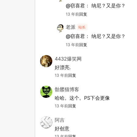
@窃喜君：
纳尼？又是你？
13 年前
回复
老派
站长
@窃喜君：
纳尼？又是你？
13 年前
回复
4432爆笑网
好漂亮.
13 年前
回复
骷髅猫博客
哈哈。这个。PS下会更像
13 年前
回复
阿吉
好创意
13 年前
回复