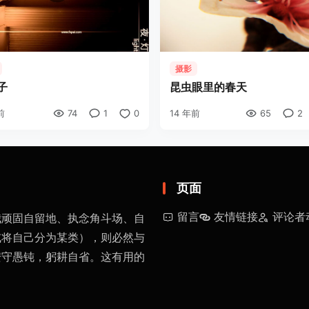
摄影
子
昆虫眼里的春天
前
74
1
0
14 年前
65
2
页面
留言
友情链接
评论者
我顽固自留地、执念角斗场、自
或将自己分为某类），则必然与
安守愚钝，躬耕自省。这有用的