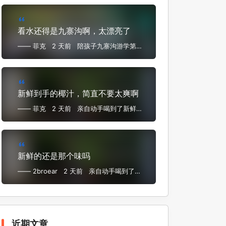
看水还得是九寨沟啊，太漂亮了
—— 菲克
2 天前
陪孩子九寨沟游学第四
日——九寨沟景区
新鲜到手的椰汁，简直不要太爽啊
—— 菲克
2 天前
亲自动手喝到了新鲜一
手椰子汁
新鲜的还是那个味吗
—— 2broear
2 天前
亲自动手喝到了新
鲜一手椰子汁
近期文章