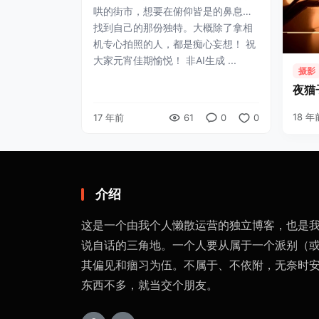
哄的街市，想要在俯仰皆是的鼻息中
找到自己的那份独特。大概除了拿相
机专心拍照的人，都是痴心妄想！ 祝
大家元宵佳期愉悦！ 非AI生成 ...
摄影
夜猫
18 年
17 年前
61
0
0
介绍
这是一个由我个人懒散运营的独立博客，也是
说自话的三角地。一个人要从属于一个派别（
其偏见和痼习为伍。不属于、不依附，无奈时
东西不多，就当交个朋友。