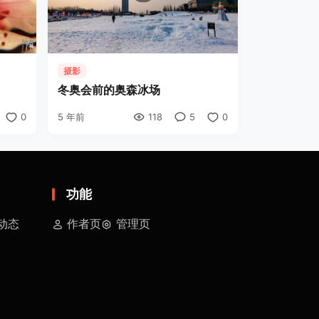
摄影
冬奥会前的奥森冰场
0
5 年前
118
5
0
功能
动态
作者页
管理页